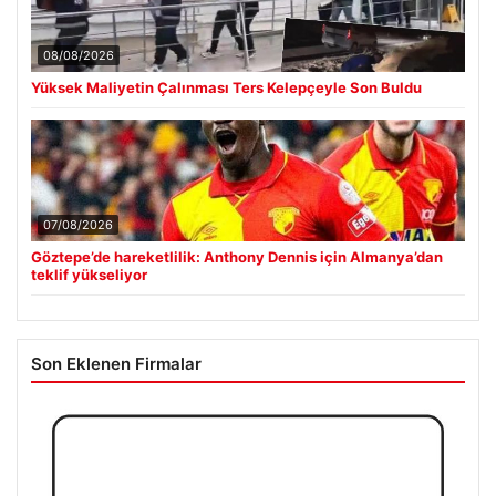
08/08/2026
Yüksek Maliyetin Çalınması Ters Kelepçeyle Son Buldu
07/08/2026
Göztepe’de hareketlilik: Anthony Dennis için Almanya’dan
teklif yükseliyor
Son Eklenen Firmalar