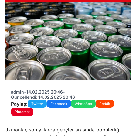
admin
•
14.02.2025 20:46
•
Güncellendi: 14.02.2025 20:46
Paylaş:
Twitter
Facebook
WhatsApp
Reddit
Pinterest
Uzmanlar, son yıllarda gençler arasında popülerliği