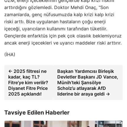
UZM, enerji içeceklerinin gençlerde kalp krizi riskini
arttırdığını gözlemledi. Doktor Mehdi Onaç, “Son
zamanlarda, genç nüfusumuzda kalp krizi kalp krizi
riski arttı. Bize uygulanan hastaların çoğu enerji
içeceği, uyarıcıların kullanımı tarafından tüketilir.
Gençlerde enfarktüs için pek çok olasılık beklemiyoruz
ancak enerji içecekleri ve uyarıcı maddeler riski arttırır.
(İHA)
← 2025 filtresi ne
Başkan Yardımcısı Birleşik
kadar, kaç TL?
Devletler Başkanı JD Vance,
Fitre’ye kim verilir?
Münih’teki Şansölye
Diyanet Fitre Price
Scholz’u atlayarak AfD
2025 açıklandı!
liderine bir araya geldi →
Tavsiye Edilen Haberler