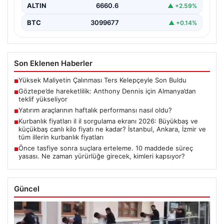
ALTIN
6660.6
▲ +2.59%
BTC
3099677
▲ +0.14%
Son Eklenen Haberler
Yüksek Maliyetin Çalınması Ters Kelepçeyle Son Buldu
■
Göztepe’de hareketlilik: Anthony Dennis için Almanya’dan
■
teklif yükseliyor
Yatırım araçlarının haftalık performansı nasıl oldu?
■
Kurbanlık fiyatları il il sorgulama ekranı 2026: Büyükbaş ve
■
küçükbaş canlı kilo fiyatı ne kadar? İstanbul, Ankara, İzmir ve
tüm illerin kurbanlık fiyatları
Önce tasfiye sonra suçlara erteleme. 10 maddede süreç
■
yasası. Ne zaman yürürlüğe girecek, kimleri kapsıyor?
Güncel