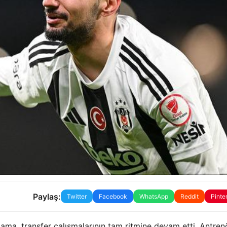
Paylaş:
Twitter
Facebook
WhatsApp
Reddit
Pinte
lama, transfer çalışmalarının tam ritmine devam etti. Antren