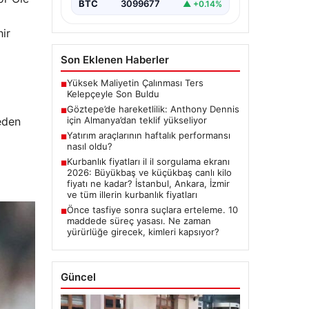
BTC
3099677
▲ +0.14%
hir
Son Eklenen Haberler
Yüksek Maliyetin Çalınması Ters
■
Kelepçeyle Son Buldu
Göztepe’de hareketlilik: Anthony Dennis
■
eden
için Almanya’dan teklif yükseliyor
Yatırım araçlarının haftalık performansı
■
nasıl oldu?
Kurbanlık fiyatları il il sorgulama ekranı
■
2026: Büyükbaş ve küçükbaş canlı kilo
fiyatı ne kadar? İstanbul, Ankara, İzmir
ve tüm illerin kurbanlık fiyatları
Önce tasfiye sonra suçlara erteleme. 10
■
maddede süreç yasası. Ne zaman
yürürlüğe girecek, kimleri kapsıyor?
Güncel