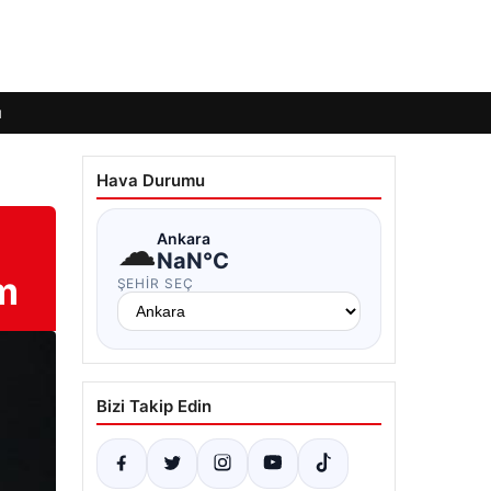
ı
Hava Durumu
☁
Ankara
NaN°C
m
ŞEHIR SEÇ
Bizi Takip Edin