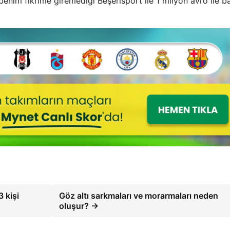
enim fikrime giremediği Beşerisport ile 1 milyon avro ile ba
 kişi
Göz altı sarkmaları ve morarmaları neden
oluşur? →