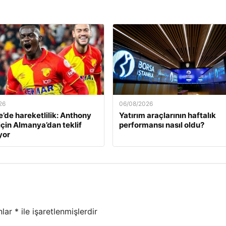
26
06/08/2026
’de hareketlilik: Anthony
Yatırım araçlarının haftalık
için Almanya’dan teklif
performansı nasıl oldu?
yor
nlar
*
ile işaretlenmişlerdir