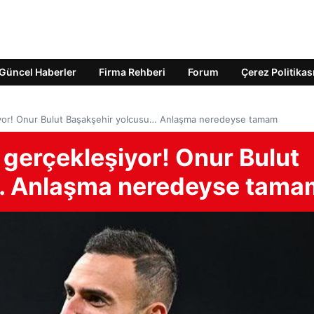
Güncel Haberler
Firma Rehberi
Forum
Çerez Politikas
leşiyor! Onur Bulut Başakşehir yolcusu… Anlaşma neredeyse tamam
ık gerçekleşiyor! Onur Bulut
… Anlaşma neredeyse tama