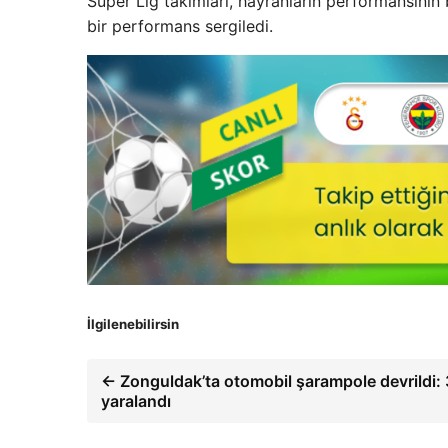
Süper Lig takımları, hayranların performansının b
bir performans sergiledi.
İlgilenebilirsin
← Zonguldak’ta otomobil şarampole devrildi: 3
yaralandı