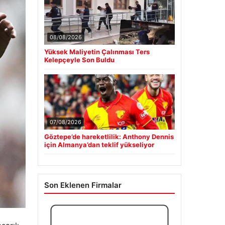
08/08/2026
Yüksek Maliyetin Çalınması Ters
Kelepçeyle Son Buldu
07/08/2026
Göztepe’de hareketlilik: Anthony Dennis
için Almanya’dan teklif yükseliyor
Son Eklenen Firmalar