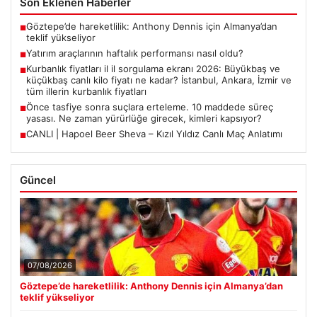
Son Eklenen Haberler
Göztepe’de hareketlilik: Anthony Dennis için Almanya’dan
■
teklif yükseliyor
Yatırım araçlarının haftalık performansı nasıl oldu?
■
Kurbanlık fiyatları il il sorgulama ekranı 2026: Büyükbaş ve
■
küçükbaş canlı kilo fiyatı ne kadar? İstanbul, Ankara, İzmir ve
tüm illerin kurbanlık fiyatları
Önce tasfiye sonra suçlara erteleme. 10 maddede süreç
■
yasası. Ne zaman yürürlüğe girecek, kimleri kapsıyor?
CANLI | Hapoel Beer Sheva – Kızıl Yıldız Canlı Maç Anlatımı
■
Güncel
07/08/2026
Göztepe’de hareketlilik: Anthony Dennis için Almanya’dan
teklif yükseliyor