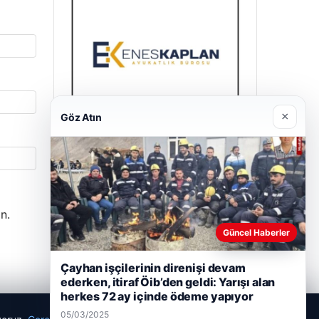
×
Göz Atın
Enes Kaplan Avukatlık Bürosu
28/04/2026
n.
Güncel Haberler
Çayhan işçilerinin direnişi devam
ederken, itiraf Öib’den geldi: Yarışı alan
herkes 72 ay içinde ödeme yapıyor
05/03/2025