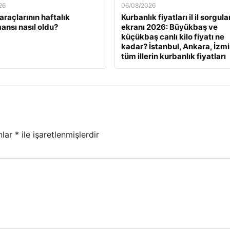
26
06/08/2026
araçlarının haftalık
Kurbanlık fiyatları il il sorgul
ansı nasıl oldu?
ekranı 2026: Büyükbaş ve
küçükbaş canlı kilo fiyatı ne
kadar? İstanbul, Ankara, İzmi
tüm illerin kurbanlık fiyatları
nlar
*
ile işaretlenmişlerdir