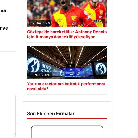
ama
07/08/2026
r ve
Göztepe’de hareketlilik: Anthony Dennis
için Almanya’dan teklif yükseliyor
06/08/2026
Yatırım araçlarının haftalık performansı
nasıl oldu?
Son Eklenen Firmalar