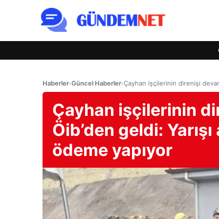
Haberler
›
Güncel Haberler
›
Çayhan işçilerinin direnişi deva
Çayhan işçilerinin di
Öib’den geldi: Yarışı
ödeme yapıyor