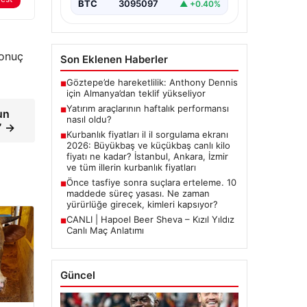
BTC
3095097
▲ +0.40%
Sonuç
Son Eklenen Haberler
Göztepe’de hareketlilik: Anthony Dennis
■
için Almanya’dan teklif yükseliyor
Yatırım araçlarının haftalık performansı
■
un
nasıl oldu?
” →
Kurbanlık fiyatları il il sorgulama ekranı
■
2026: Büyükbaş ve küçükbaş canlı kilo
fiyatı ne kadar? İstanbul, Ankara, İzmir
ve tüm illerin kurbanlık fiyatları
Önce tasfiye sonra suçlara erteleme. 10
■
maddede süreç yasası. Ne zaman
yürürlüğe girecek, kimleri kapsıyor?
CANLI | Hapoel Beer Sheva – Kızıl Yıldız
■
Canlı Maç Anlatımı
Güncel