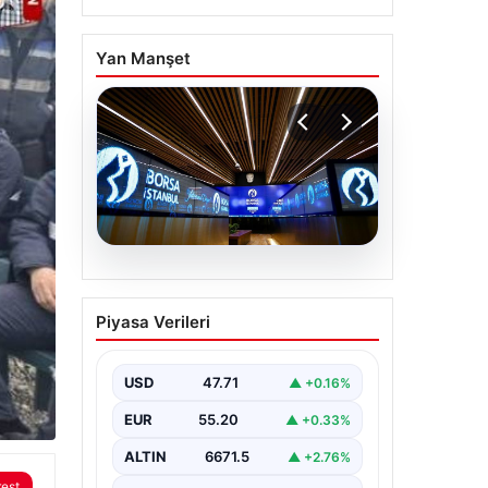
Yan Manşet
06.08.2026
Yatırım araçlarının
Piyasa Verileri
haftalık performansı
nasıl oldu?
USD
47.71
▲ +0.16%
EUR
55.20
▲ +0.33%
ALTIN
6671.5
▲ +2.76%
rest