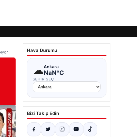
ı
Hava Durumu
pıyor
☁
Ankara
NaN°C
ŞEHIR SEÇ
Bizi Takip Edin