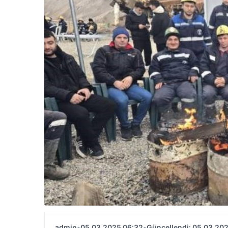
admin
•
05.03.2025 06:32
•
Güncellendi: 05.03.20