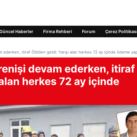
Güncel Haberler
Firma Rehberi
Forum
Çerez Politikas
m ederken, itiraf Öib’den geldi: Yarışı alan herkes 72 ay içinde ödeme ya
renişi devam ederken, itiraf
 alan herkes 72 ay içinde