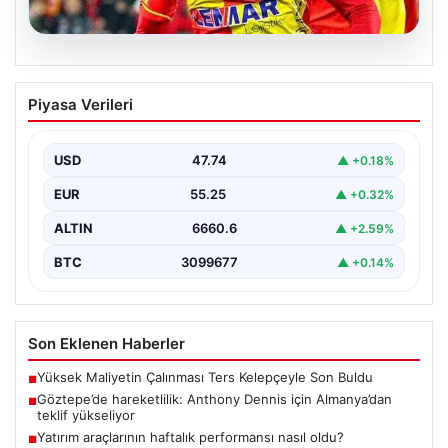
07.08.2026
Göztepe’de hareketlilik: Anthony
Piyasa Verileri
Dennis için Almanya’dan teklif
yükseliyor
USD
47.74
▲ +0.18%
Süper Lig temsilcisi Göztepe'nin orta sahasında görev
yapan Nijeryalı genç oyuncu Anthony Dennis, Alman…
EUR
55.25
▲ +0.32%
ALTIN
6660.6
▲ +2.59%
BTC
3099677
▲ +0.14%
Son Eklenen Haberler
Yüksek Maliyetin Çalınması Ters Kelepçeyle Son Buldu
■
Göztepe’de hareketlilik: Anthony Dennis için Almanya’dan
■
teklif yükseliyor
Yatırım araçlarının haftalık performansı nasıl oldu?
■