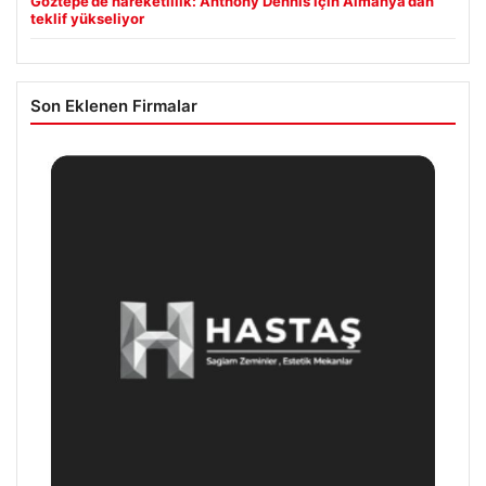
Göztepe’de hareketlilik: Anthony Dennis için Almanya’dan
teklif yükseliyor
Son Eklenen Firmalar