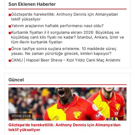
Son Eklenen Haberler
Göztepe’de hareketlilik: Anthony Dennis için Almanya’dan
■
teklif yükseliyor
Yatırım araçlarının haftalık performansı nasıl oldu?
■
Kurbanlık fiyatları il il sorgulama ekranı 2026: Büyükbaş ve
■
küçükbaş canlı kilo fiyatı ne kadar? İstanbul, Ankara, İzmir ve
tüm illerin kurbanlık fiyatları
Önce tasfiye sonra suçlara erteleme. 10 maddede süreç
■
yasası. Ne zaman yürürlüğe girecek, kimleri kapsıyor?
CANLI | Hapoel Beer Sheva – Kızıl Yıldız Canlı Maç Anlatımı
■
Güncel
07/08/2026
Göztepe’de hareketlilik: Anthony Dennis için Almanya’dan
teklif yükseliyor