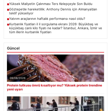
Yüksek Maliyetin Çalınması Ters Kelepçeyle Son Buldu
■
Göztepe’de hareketlilik: Anthony Dennis için Almanya’dan
■
teklif yükseliyor
Yatırım araçlarının haftalık performansı nasıl oldu?
■
Kurbanlık fiyatları il il sorgulama ekranı 2026: Büyükbaş ve
■
küçükbaş canlı kilo fiyatı ne kadar? İstanbul, Ankara, İzmir ve
tüm illerin kurbanlık fiyatları
Güncel
09/08/2026
Protein tutkusu ömrü kısaltıyor mu? Yüksek protein trendine
yeni uyarı