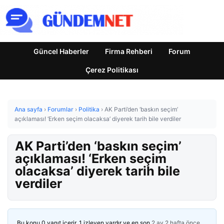
Güncel Haberler
Firma Rehberi
Forum
Çerez Politikası
Ana sayfa
›
Forumlar
›
Politika
›
AK Parti’den ‘baskın seçim’
açıklaması! ‘Erken seçim olacaksa’ diyerek tarih bile verdiler
AK Parti’den ‘baskın seçim’
açıklaması! ‘Erken seçim
olacaksa’ diyerek tarih bile
verdiler
Bu konu 0 yanıt içerir, 1 izleyen vardır ve en son
2 ay 2 hafta önce