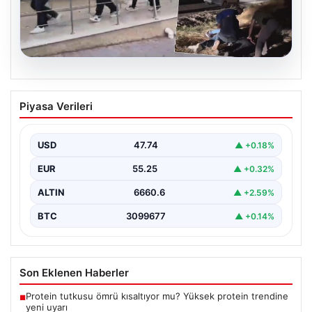
08.08.2026
Yüksek Maliyetin Çalınması Ters
Piyasa Verileri
Kelepçeyle Son Buldu
Konya'da meydana gelen ve büyük yankı uyandıran
soygun olayı, polis ekiplerinin üstün çabasıyla
USD
47.74
▲ +0.18%
sonuçlandı.…
EUR
55.25
▲ +0.32%
ALTIN
6660.6
▲ +2.59%
BTC
3099677
▲ +0.14%
Son Eklenen Haberler
Protein tutkusu ömrü kısaltıyor mu? Yüksek protein trendine
■
yeni uyarı