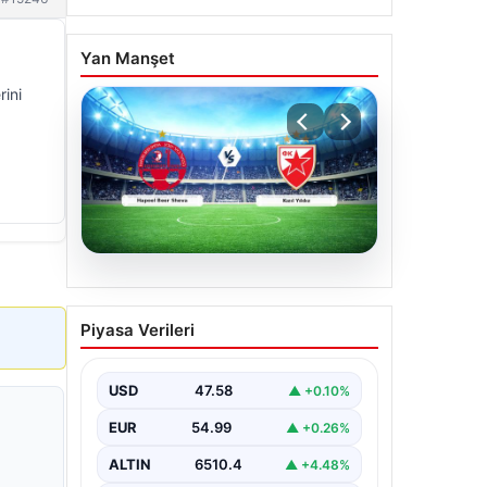
Yan Manşet
ini
04.08.2026
CANLI | Hapoel Beer
Piyasa Verileri
Sheva – Kızıl Yıldız Canlı
Maç Anlatımı
USD
47.58
▲ +0.10%
EUR
54.99
▲ +0.26%
ALTIN
6510.4
▲ +4.48%