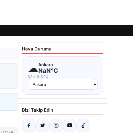
ı
Hava Durumu
☁
Ankara
NaN°C
ŞEHIR SEÇ
Bizi Takip Edin
#15246