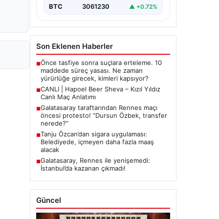
BTC
3061230
▲ +0.72%
Son Eklenen Haberler
Önce tasfiye sonra suçlara erteleme. 10
■
maddede süreç yasası. Ne zaman
yürürlüğe girecek, kimleri kapsıyor?
CANLI | Hapoel Beer Sheva – Kızıl Yıldız
■
Canlı Maç Anlatımı
Galatasaray taraftarından Rennes maçı
■
öncesi protesto! “Dursun Özbek, transfer
nerede?”
Tanju Özcan’dan sigara uygulaması:
■
Belediyede, içmeyen daha fazla maaş
alacak
Galatasaray, Rennes ile yenişemedi:
■
İstanbul’da kazanan çıkmadı!
Güncel