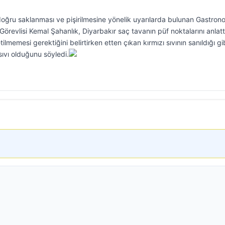
oğru saklanması ve pişirilmesine yönelik uyarılarda bulunan Gastron
revlisi Kemal Şahanlık, Diyarbakır saç tavanın püf noktalarını anlatt
tilmemesi gerektiğini belirtirken etten çıkan kırmızı sıvının sanıldığı gi
 sıvı olduğunu söyledi.