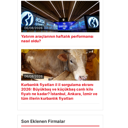
06/08/2026
Yatırım araçlarının haftalık performansı
nasıl oldu?
06/08/2026
Kurbanlık fiyatları il il sorgulama ekranı
2026: Büyükbaş ve küçükbaş canlı kilo
fiyatı ne kadar? İstanbul, Ankara, İzmir ve
tüm illerin kurbanlık fiyatları
Son Eklenen Firmalar