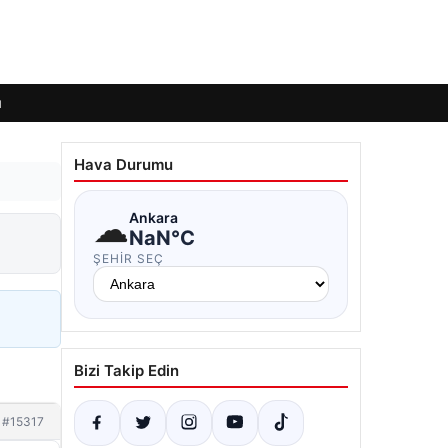
ı
Hava Durumu
☁
Ankara
NaN°C
ŞEHIR SEÇ
Bizi Takip Edin
#15317