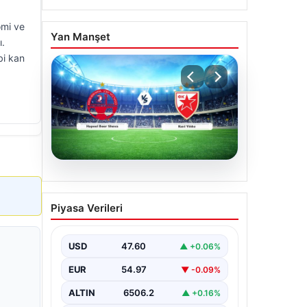
omi ve
Yan Manşet
ı.
bi kan
04.08.2026
CANLI | Hapoel Beer
Piyasa Verileri
Sheva – Kızıl Yıldız Canlı
Maç Anlatımı
USD
47.60
▲ +0.06%
EUR
54.97
▼ -0.09%
ALTIN
6506.2
▲ +0.16%