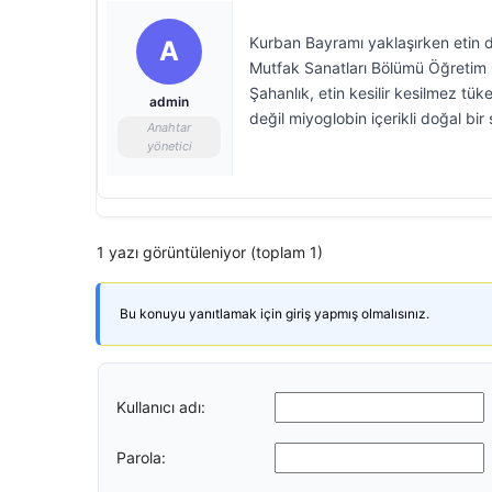
Kurban Bayramı yaklaşırken etin d
A
Mutfak Sanatları Bölümü Öğretim Gö
Şahanlık, etin kesilir kesilmez tüke
admin
değil miyoglobin içerikli doğal bir
Anahtar
yönetici
1 yazı görüntüleniyor (toplam 1)
Bu konuyu yanıtlamak için giriş yapmış olmalısınız.
Kullanıcı adı:
Parola: