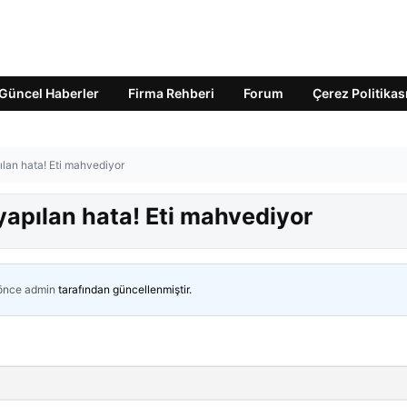
Güncel Haberler
Firma Rehberi
Forum
Çerez Politikas
ılan hata! Eti mahvediyor
yapılan hata! Eti mahvediyor
 önce
admin
tarafından güncellenmiştir.