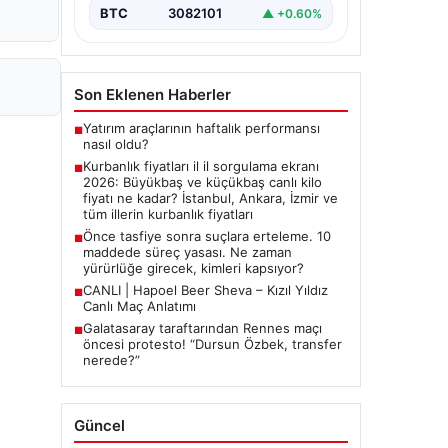
BTC
3082101
▲ +0.60%
Son Eklenen Haberler
Yatırım araçlarının haftalık performansı
■
nasıl oldu?
Kurbanlık fiyatları il il sorgulama ekranı
■
2026: Büyükbaş ve küçükbaş canlı kilo
fiyatı ne kadar? İstanbul, Ankara, İzmir ve
tüm illerin kurbanlık fiyatları
Önce tasfiye sonra suçlara erteleme. 10
■
maddede süreç yasası. Ne zaman
yürürlüğe girecek, kimleri kapsıyor?
CANLI | Hapoel Beer Sheva – Kızıl Yıldız
■
Canlı Maç Anlatımı
Galatasaray taraftarından Rennes maçı
■
öncesi protesto! “Dursun Özbek, transfer
nerede?”
Güncel