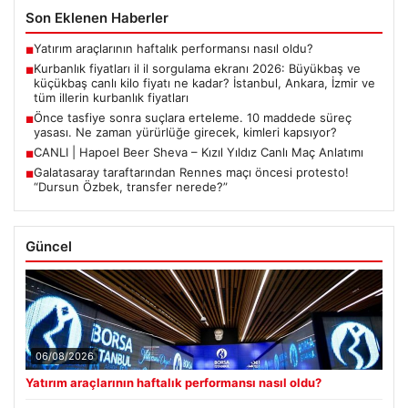
Son Eklenen Haberler
Yatırım araçlarının haftalık performansı nasıl oldu?
■
Kurbanlık fiyatları il il sorgulama ekranı 2026: Büyükbaş ve
■
küçükbaş canlı kilo fiyatı ne kadar? İstanbul, Ankara, İzmir ve
tüm illerin kurbanlık fiyatları
Önce tasfiye sonra suçlara erteleme. 10 maddede süreç
■
yasası. Ne zaman yürürlüğe girecek, kimleri kapsıyor?
CANLI | Hapoel Beer Sheva – Kızıl Yıldız Canlı Maç Anlatımı
■
Galatasaray taraftarından Rennes maçı öncesi protesto!
■
“Dursun Özbek, transfer nerede?”
Güncel
06/08/2026
Yatırım araçlarının haftalık performansı nasıl oldu?