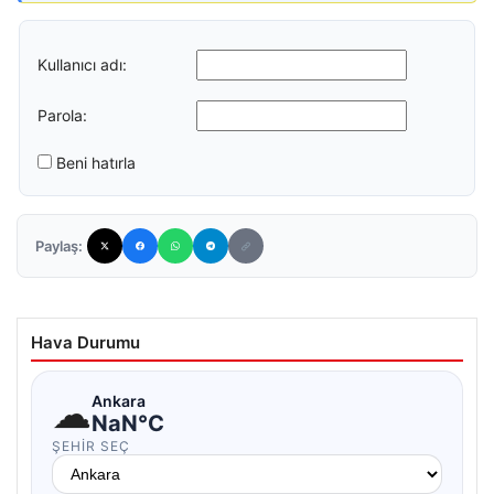
Kullanıcı adı:
Parola:
Beni hatırla
Paylaş:
Hava Durumu
☁
Ankara
NaN°C
ŞEHIR SEÇ