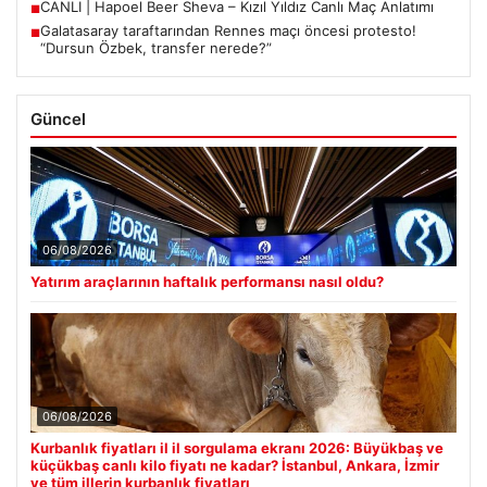
CANLI | Hapoel Beer Sheva – Kızıl Yıldız Canlı Maç Anlatımı
■
Galatasaray taraftarından Rennes maçı öncesi protesto!
■
“Dursun Özbek, transfer nerede?”
Güncel
06/08/2026
Yatırım araçlarının haftalık performansı nasıl oldu?
06/08/2026
Kurbanlık fiyatları il il sorgulama ekranı 2026: Büyükbaş ve
küçükbaş canlı kilo fiyatı ne kadar? İstanbul, Ankara, İzmir
ve tüm illerin kurbanlık fiyatları