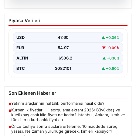
06.08.2026
Kurbanlık fiyatları il il sorgulama ekranı
Piyasa Verileri
2026: Büyükbaş ve küçükbaş canlı kilo
fiyatı ne kadar? İstanbul, Ankara, İzmir
ve tüm illerin kurbanlık fiyatları
USD
47.60
▲ +0.06%
2026 Kurban Bayramı öncesinde en çok merak edilen
EUR
54.97
▼ -0.09%
konulardan biri olan kurbanlık fiyatları netleşmeye…
ALTIN
6506.2
▲ +0.16%
BTC
3082101
▲ +0.60%
Son Eklenen Haberler
Yatırım araçlarının haftalık performansı nasıl oldu?
■
Kurbanlık fiyatları il il sorgulama ekranı 2026: Büyükbaş ve
■
küçükbaş canlı kilo fiyatı ne kadar? İstanbul, Ankara, İzmir ve
tüm illerin kurbanlık fiyatları
Önce tasfiye sonra suçlara erteleme. 10 maddede süreç
■
yasası. Ne zaman yürürlüğe girecek, kimleri kapsıyor?