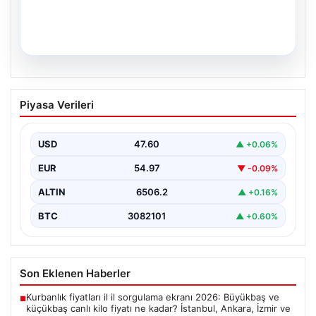
04.08.2026
CANLI | Hapoel Beer Sheva – Kızıl Yıldız
Piyasa Verileri
Canlı Maç Anlatımı
USD
47.60
▲ +0.06%
EUR
54.97
▼ -0.09%
ALTIN
6506.2
▲ +0.16%
BTC
3082101
▲ +0.60%
Son Eklenen Haberler
Kurbanlık fiyatları il il sorgulama ekranı 2026: Büyükbaş ve
■
küçükbaş canlı kilo fiyatı ne kadar? İstanbul, Ankara, İzmir ve