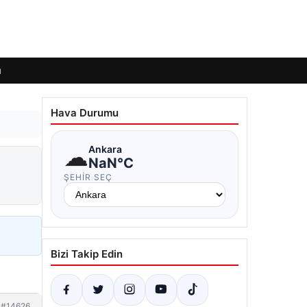
ı
Hava Durumu
☁
Ankara
NaN°C
ŞEHIR SEÇ
Bizi Takip Edin
#14626