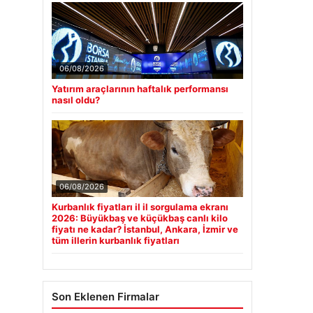
06/08/2026
Yatırım araçlarının haftalık performansı
nasıl oldu?
06/08/2026
Kurbanlık fiyatları il il sorgulama ekranı
2026: Büyükbaş ve küçükbaş canlı kilo
fiyatı ne kadar? İstanbul, Ankara, İzmir ve
tüm illerin kurbanlık fiyatları
Son Eklenen Firmalar