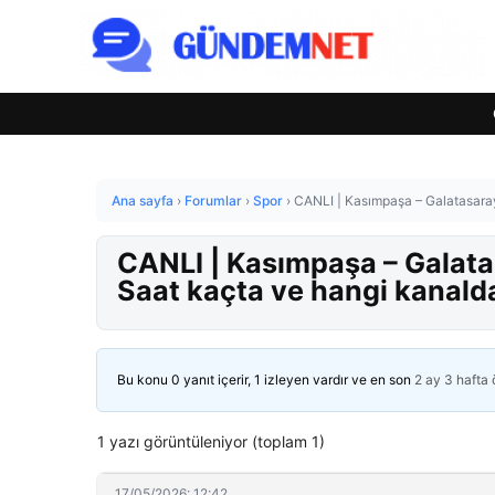
Ana sayfa
›
Forumlar
›
Spor
›
CANLI | Kasımpaşa – Galatasara
CANLI | Kasımpaşa – Galat
Saat kaçta ve hangi kanald
Bu konu 0 yanıt içerir, 1 izleyen vardır ve en son
2 ay 3 hafta
1 yazı görüntüleniyor (toplam 1)
17/05/2026: 12:42