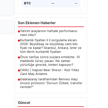
"Galatasaray…
BTC
--
--
Son Eklenen Haberler
Yatırım araçlarının haftalık performansı
■
nasıl oldu?
Kurbanlık fiyatları il il sorgulama ekranı
■
2026: Büyükbaş ve küçükbaş canlı kilo
fiyatı ne kadar? İstanbul, Ankara, İzmir ve
tüm illerin kurbanlık fiyatları
Önce tasfiye sonra suçlara erteleme. 10
■
maddede süreç yasası. Ne zaman
yürürlüğe girecek, kimleri kapsıyor?
CANLI | Hapoel Beer Sheva – Kızıl Yıldız
■
Canlı Maç Anlatımı
Galatasaray taraftarından Rennes maçı
■
öncesi protesto! “Dursun Özbek, transfer
nerede?”
Güncel