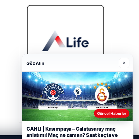
×
Göz Atın
A Life Ankara Hastanesi
27/03/2026
Güncel Haberler
CANLI | Kasımpaşa – Galatasaray maç
anlatımı! Maç ne zaman? Saat kaçta ve