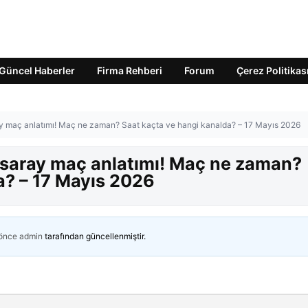
Güncel Haberler
Firma Rehberi
Forum
Çerez Politikas
y maç anlatımı! Maç ne zaman? Saat kaçta ve hangi kanalda? – 17 Mayıs 2026
asaray maç anlatımı! Maç ne zaman?
a? – 17 Mayıs 2026
 önce
admin
tarafından güncellenmiştir.