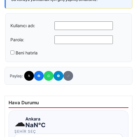
Kullanıcı adı:
Parola:
Beni hatırla
Paylaş:
Hava Durumu
☁
Ankara
NaN°C
ŞEHIR SEÇ