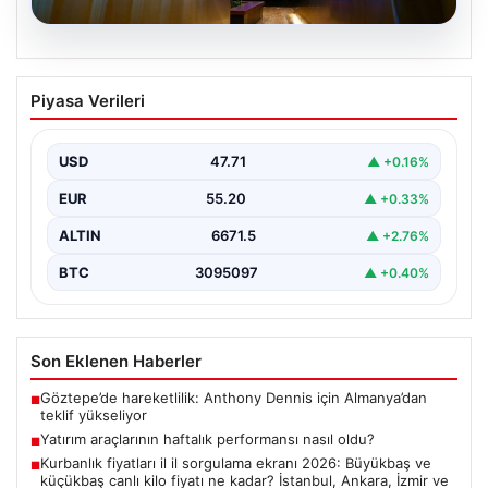
06.08.2026
Yatırım araçlarının haftalık performansı
Piyasa Verileri
nasıl oldu?
USD
47.71
▲ +0.16%
EUR
55.20
▲ +0.33%
ALTIN
6671.5
▲ +2.76%
BTC
3095097
▲ +0.40%
Son Eklenen Haberler
Göztepe’de hareketlilik: Anthony Dennis için Almanya’dan
■
teklif yükseliyor
Yatırım araçlarının haftalık performansı nasıl oldu?
■
Kurbanlık fiyatları il il sorgulama ekranı 2026: Büyükbaş ve
■
küçükbaş canlı kilo fiyatı ne kadar? İstanbul, Ankara, İzmir ve