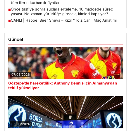
tüm illerin kurbanlık fiyatları
Önce tasfiye sonra suçlara erteleme. 10 maddede süreç
■
yasası. Ne zaman yürürlüğe girecek, kimleri kapsıyor?
CANLI | Hapoel Beer Sheva – Kızıl Yıldız Canlı Maç Anlatımı
■
Güncel
07/08/2026
Göztepe’de hareketlilik: Anthony Dennis için Almanya’dan
teklif yükseliyor
06/08/2026