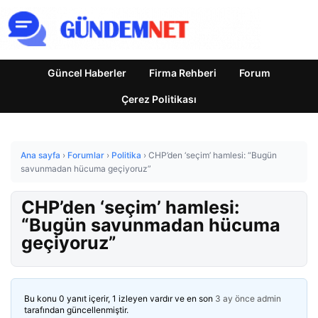
Güncel Haberler
Firma Rehberi
Forum
Çerez Politikası
Ana sayfa
›
Forumlar
›
Politika
›
CHP’den ‘seçim’ hamlesi: “Bugün
savunmadan hücuma geçiyoruz”
CHP’den ‘seçim’ hamlesi:
“Bugün savunmadan hücuma
geçiyoruz”
Bu konu 0 yanıt içerir, 1 izleyen vardır ve en son
3 ay önce
admin
tarafından güncellenmiştir.