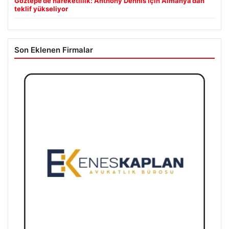
Göztepe’de hareketlilik: Anthony Dennis için Almanya’dan
teklif yükseliyor
Son Eklenen Firmalar