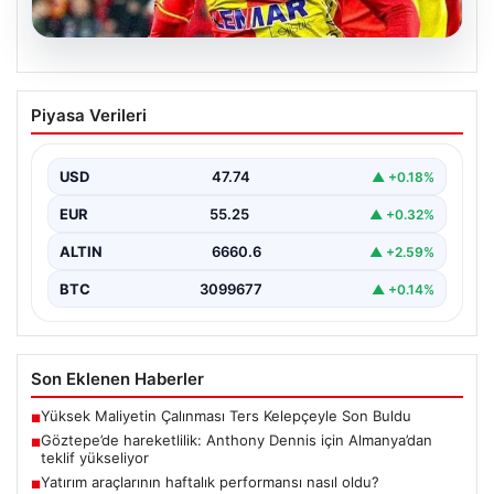
07.08.2026
Göztepe’de hareketlilik: Anthony
Piyasa Verileri
Dennis için Almanya’dan teklif
yükseliyor
USD
47.74
▲ +0.18%
Süper Lig temsilcisi Göztepe'nin orta sahasında görev
yapan Nijeryalı genç oyuncu Anthony Dennis, Alman…
EUR
55.25
▲ +0.32%
ALTIN
6660.6
▲ +2.59%
BTC
3099677
▲ +0.14%
Son Eklenen Haberler
Yüksek Maliyetin Çalınması Ters Kelepçeyle Son Buldu
■
Göztepe’de hareketlilik: Anthony Dennis için Almanya’dan
■
teklif yükseliyor
Yatırım araçlarının haftalık performansı nasıl oldu?
■