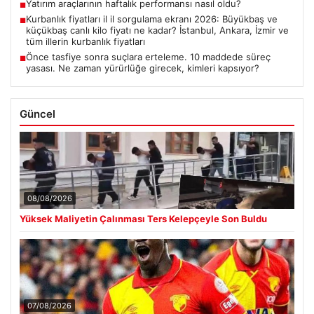
Yatırım araçlarının haftalık performansı nasıl oldu?
■
Kurbanlık fiyatları il il sorgulama ekranı 2026: Büyükbaş ve
■
küçükbaş canlı kilo fiyatı ne kadar? İstanbul, Ankara, İzmir ve
tüm illerin kurbanlık fiyatları
Önce tasfiye sonra suçlara erteleme. 10 maddede süreç
■
yasası. Ne zaman yürürlüğe girecek, kimleri kapsıyor?
Güncel
08/08/2026
Yüksek Maliyetin Çalınması Ters Kelepçeyle Son Buldu
07/08/2026