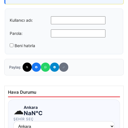
Kullanıcı adı:
Parola:
Beni hatırla
Paylaş:
Hava Durumu
☁
Ankara
NaN°C
ŞEHIR SEÇ