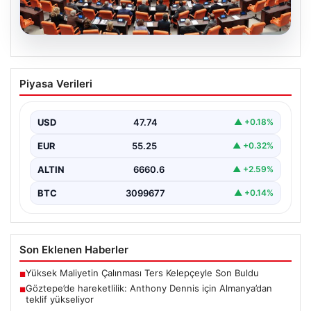
05.08.2026
Önce tasfiye sonra suçlara erteleme. 10
Piyasa Verileri
maddede süreç yasası. Ne zaman
yürürlüğe girecek, kimleri kapsıyor?
USD
47.74
▲ +0.18%
EUR
55.25
▲ +0.32%
ALTIN
6660.6
▲ +2.59%
BTC
3099677
▲ +0.14%
Son Eklenen Haberler
Yüksek Maliyetin Çalınması Ters Kelepçeyle Son Buldu
■
Göztepe’de hareketlilik: Anthony Dennis için Almanya’dan
■
teklif yükseliyor