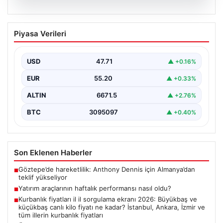
06.08.2026
Yatırım araçlarının haftalık performansı
Piyasa Verileri
nasıl oldu?
USD
47.71
▲ +0.16%
EUR
55.20
▲ +0.33%
ALTIN
6671.5
▲ +2.76%
BTC
3095097
▲ +0.40%
Son Eklenen Haberler
Göztepe’de hareketlilik: Anthony Dennis için Almanya’dan
■
teklif yükseliyor
Yatırım araçlarının haftalık performansı nasıl oldu?
■
Kurbanlık fiyatları il il sorgulama ekranı 2026: Büyükbaş ve
■
küçükbaş canlı kilo fiyatı ne kadar? İstanbul, Ankara, İzmir ve
tüm illerin kurbanlık fiyatları