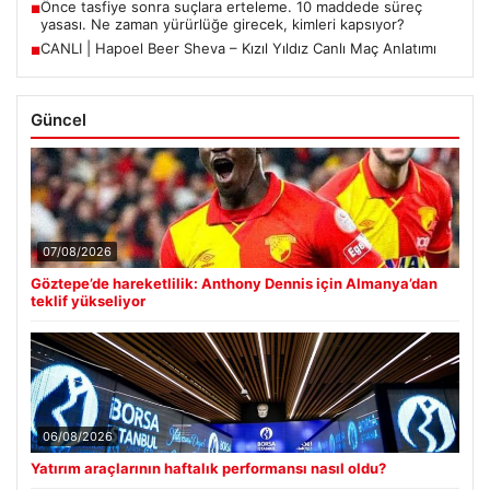
Önce tasfiye sonra suçlara erteleme. 10 maddede süreç
■
yasası. Ne zaman yürürlüğe girecek, kimleri kapsıyor?
CANLI | Hapoel Beer Sheva – Kızıl Yıldız Canlı Maç Anlatımı
■
Güncel
07/08/2026
Göztepe’de hareketlilik: Anthony Dennis için Almanya’dan
teklif yükseliyor
06/08/2026
Yatırım araçlarının haftalık performansı nasıl oldu?