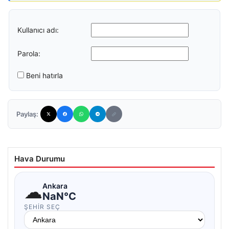
Kullanıcı adı:
Parola:
Beni hatırla
Paylaş:
Hava Durumu
☁
Ankara
NaN°C
ŞEHIR SEÇ