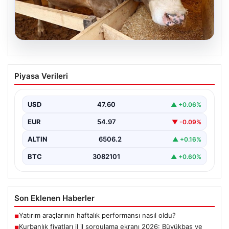
06.08.2026
Kurbanlık fiyatları il il sorgulama ekranı
Piyasa Verileri
2026: Büyükbaş ve küçükbaş canlı kilo
fiyatı ne kadar? İstanbul, Ankara, İzmir
ve tüm illerin kurbanlık fiyatları
USD
47.60
▲ +0.06%
2026 Kurban Bayramı öncesinde en çok merak edilen
EUR
54.97
▼ -0.09%
konulardan biri olan kurbanlık fiyatları netleşmeye…
ALTIN
6506.2
▲ +0.16%
BTC
3082101
▲ +0.60%
Son Eklenen Haberler
Yatırım araçlarının haftalık performansı nasıl oldu?
■
Kurbanlık fiyatları il il sorgulama ekranı 2026: Büyükbaş ve
■