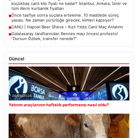
küçükbaş canlı kilo fiyatı ne kadar? İstanbul, Ankara, İzmir ve
tüm illerin kurbanlık fiyatları
Önce tasfiye sonra suçlara erteleme. 10 maddede süreç
■
yasası. Ne zaman yürürlüğe girecek, kimleri kapsıyor?
CANLI | Hapoel Beer Sheva – Kızıl Yıldız Canlı Maç Anlatımı
■
Galatasaray taraftarından Rennes maçı öncesi protesto!
■
“Dursun Özbek, transfer nerede?”
Güncel
06/08/2026
Yatırım araçlarının haftalık performansı nasıl oldu?