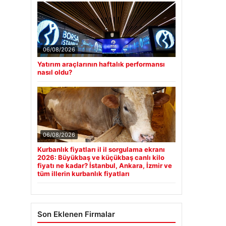
06/08/2026
Yatırım araçlarının haftalık performansı
nasıl oldu?
06/08/2026
Kurbanlık fiyatları il il sorgulama ekranı
2026: Büyükbaş ve küçükbaş canlı kilo
fiyatı ne kadar? İstanbul, Ankara, İzmir ve
tüm illerin kurbanlık fiyatları
Son Eklenen Firmalar