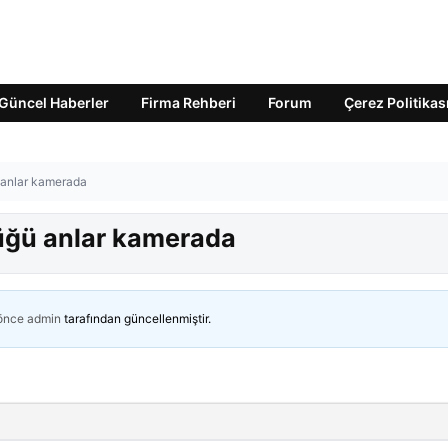
Güncel Haberler
Firma Rehberi
Forum
Çerez Politikas
ü anlar kamerada
tüğü anlar kamerada
 önce
admin
tarafından güncellenmiştir.