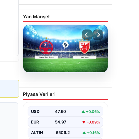
Yan Manşet
04.08.2026
CANLI | Hapoel Beer
Piyasa Verileri
Sheva – Kızıl Yıldız Canlı
Maç Anlatımı
USD
47.60
▲ +0.06%
EUR
54.97
▼ -0.09%
ALTIN
6506.2
▲ +0.16%