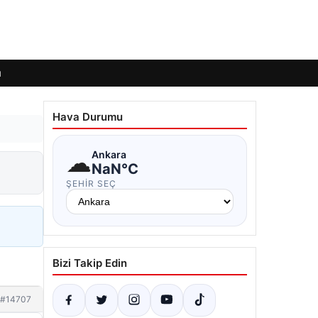
ı
Hava Durumu
☁
Ankara
NaN°C
ŞEHIR SEÇ
Bizi Takip Edin
#14707