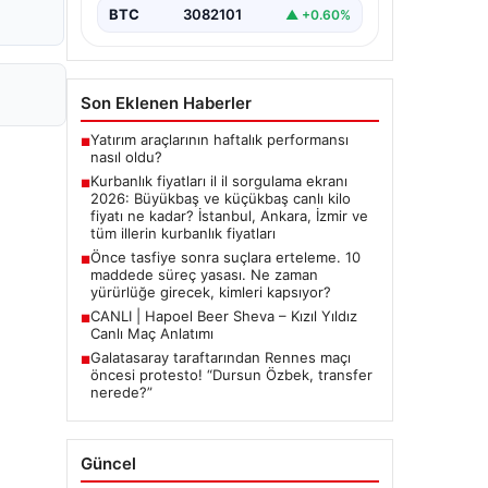
BTC
3082101
▲ +0.60%
Son Eklenen Haberler
Yatırım araçlarının haftalık performansı
■
nasıl oldu?
Kurbanlık fiyatları il il sorgulama ekranı
■
2026: Büyükbaş ve küçükbaş canlı kilo
fiyatı ne kadar? İstanbul, Ankara, İzmir ve
tüm illerin kurbanlık fiyatları
Önce tasfiye sonra suçlara erteleme. 10
■
maddede süreç yasası. Ne zaman
yürürlüğe girecek, kimleri kapsıyor?
CANLI | Hapoel Beer Sheva – Kızıl Yıldız
■
Canlı Maç Anlatımı
Galatasaray taraftarından Rennes maçı
■
öncesi protesto! “Dursun Özbek, transfer
nerede?”
Güncel