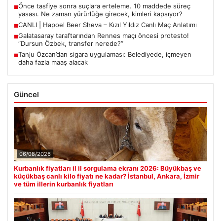
Önce tasfiye sonra suçlara erteleme. 10 maddede süreç
■
yasası. Ne zaman yürürlüğe girecek, kimleri kapsıyor?
CANLI | Hapoel Beer Sheva – Kızıl Yıldız Canlı Maç Anlatımı
■
Galatasaray taraftarından Rennes maçı öncesi protesto!
■
“Dursun Özbek, transfer nerede?”
Tanju Özcan’dan sigara uygulaması: Belediyede, içmeyen
■
daha fazla maaş alacak
Güncel
06/08/2026
Kurbanlık fiyatları il il sorgulama ekranı 2026: Büyükbaş ve
küçükbaş canlı kilo fiyatı ne kadar? İstanbul, Ankara, İzmir
ve tüm illerin kurbanlık fiyatları