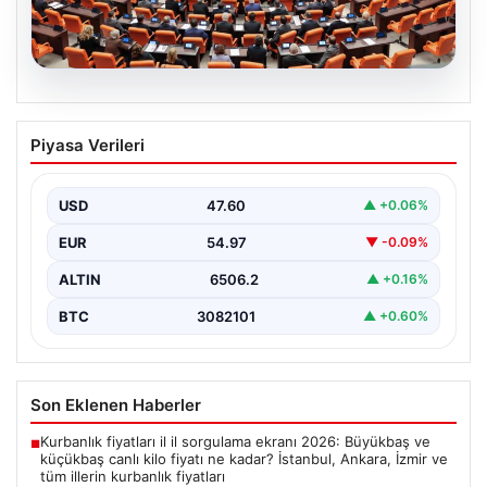
05.08.2026
Önce tasfiye sonra suçlara erteleme. 10
Piyasa Verileri
maddede süreç yasası. Ne zaman
yürürlüğe girecek, kimleri kapsıyor?
USD
47.60
▲ +0.06%
EUR
54.97
▼ -0.09%
ALTIN
6506.2
▲ +0.16%
BTC
3082101
▲ +0.60%
Son Eklenen Haberler
Kurbanlık fiyatları il il sorgulama ekranı 2026: Büyükbaş ve
■
küçükbaş canlı kilo fiyatı ne kadar? İstanbul, Ankara, İzmir ve
tüm illerin kurbanlık fiyatları