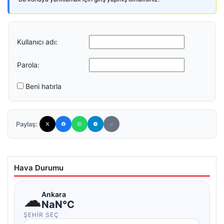
Kullanıcı adı:
Parola:
Beni hatırla
Paylaş:
Hava Durumu
☁
Ankara
NaN°C
ŞEHIR SEÇ