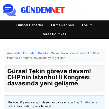
Güncel Haberler
Firma Rehberi
Forum
Çerez Politikası
Ana sayfa
›
Forumlar
›
Politika
›
Gürsel Tekin göreve devam! CHP’nin
İstanbul İl Kongresi davasında yeni gelişme
Gürsel Tekin göreve devam!
CHP’nin İstanbul İl Kongresi
davasında yeni gelişme
Bu konu 0 yanıt içerir, 1 izleyen vardır ve en son
2 ay 2 hafta önce
admin
tarafından güncellenmiştir.