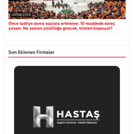
05/08/2026
Önce tasfiye sonra suçlara erteleme. 10 maddede süreç
yasası. Ne zaman yürürlüğe girecek, kimleri kapsıyor?
Son Eklenen Firmalar