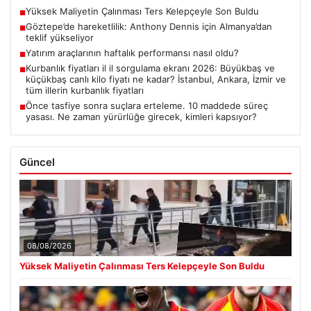
Yüksek Maliyetin Çalınması Ters Kelepçeyle Son Buldu
■
Göztepe’de hareketlilik: Anthony Dennis için Almanya’dan
■
teklif yükseliyor
Yatırım araçlarının haftalık performansı nasıl oldu?
■
Kurbanlık fiyatları il il sorgulama ekranı 2026: Büyükbaş ve
■
küçükbaş canlı kilo fiyatı ne kadar? İstanbul, Ankara, İzmir ve
tüm illerin kurbanlık fiyatları
Önce tasfiye sonra suçlara erteleme. 10 maddede süreç
■
yasası. Ne zaman yürürlüğe girecek, kimleri kapsıyor?
Güncel
08/08/2026
Yüksek Maliyetin Çalınması Ters Kelepçeyle Son Buldu