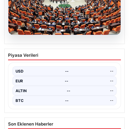
05.08.2026
Önce tasfiye sonra suçlara erteleme. 10
Piyasa Verileri
maddede süreç yasası. Ne zaman
yürürlüğe girecek, kimleri kapsıyor?
USD
--
--
EUR
--
--
ALTIN
--
--
BTC
--
--
Son Eklenen Haberler