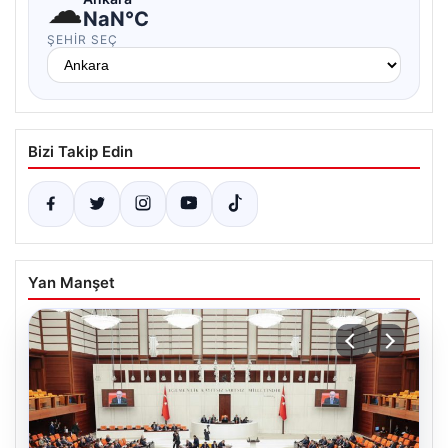
☁
NaN°C
ŞEHIR SEÇ
Bizi Takip Edin
Yan Manşet