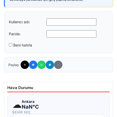
Kullanıcı adı:
Parola:
Beni hatırla
Paylaş:
Hava Durumu
☁
Ankara
NaN°C
ŞEHIR SEÇ