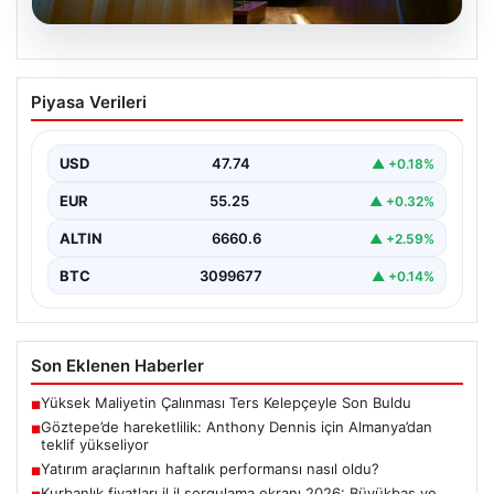
06.08.2026
Yatırım araçlarının haftalık performansı
Piyasa Verileri
nasıl oldu?
USD
47.74
▲ +0.18%
EUR
55.25
▲ +0.32%
ALTIN
6660.6
▲ +2.59%
BTC
3099677
▲ +0.14%
Son Eklenen Haberler
Yüksek Maliyetin Çalınması Ters Kelepçeyle Son Buldu
■
Göztepe’de hareketlilik: Anthony Dennis için Almanya’dan
■
teklif yükseliyor
Yatırım araçlarının haftalık performansı nasıl oldu?
■
Kurbanlık fiyatları il il sorgulama ekranı 2026: Büyükbaş ve