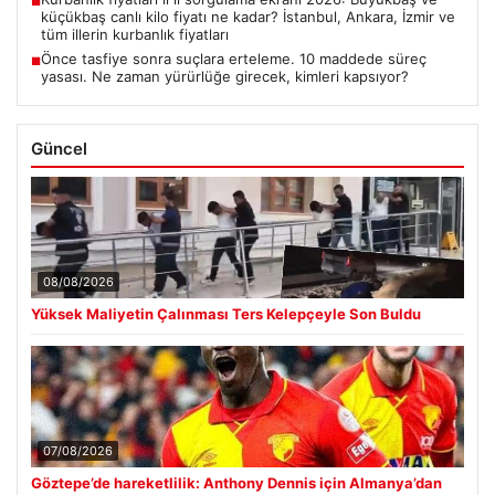
■
küçükbaş canlı kilo fiyatı ne kadar? İstanbul, Ankara, İzmir ve
tüm illerin kurbanlık fiyatları
Önce tasfiye sonra suçlara erteleme. 10 maddede süreç
■
yasası. Ne zaman yürürlüğe girecek, kimleri kapsıyor?
Güncel
08/08/2026
Yüksek Maliyetin Çalınması Ters Kelepçeyle Son Buldu
07/08/2026
Göztepe’de hareketlilik: Anthony Dennis için Almanya’dan