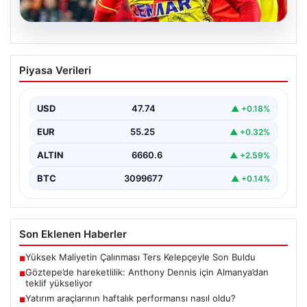
07.08.2026
Göztepe’de hareketlilik: Anthony
Piyasa Verileri
Dennis için Almanya’dan teklif
yükseliyor
USD
47.74
▲ +0.18%
Süper Lig temsilcisi Göztepe'nin orta sahasında görev
yapan Nijeryalı genç oyuncu Anthony Dennis, Alman…
EUR
55.25
▲ +0.32%
ALTIN
6660.6
▲ +2.59%
BTC
3099677
▲ +0.14%
Son Eklenen Haberler
Yüksek Maliyetin Çalınması Ters Kelepçeyle Son Buldu
■
Göztepe’de hareketlilik: Anthony Dennis için Almanya’dan
■
teklif yükseliyor
Yatırım araçlarının haftalık performansı nasıl oldu?
■