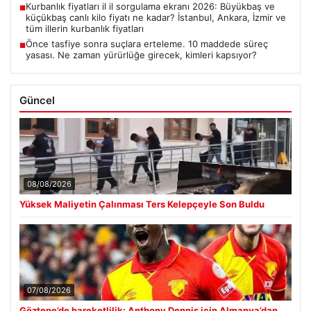
Kurbanlık fiyatları il il sorgulama ekranı 2026: Büyükbaş ve
■
küçükbaş canlı kilo fiyatı ne kadar? İstanbul, Ankara, İzmir ve
tüm illerin kurbanlık fiyatları
Önce tasfiye sonra suçlara erteleme. 10 maddede süreç
■
yasası. Ne zaman yürürlüğe girecek, kimleri kapsıyor?
Güncel
08/08/2026
Yüksek Maliyetin Çalınması Ters Kelepçeyle Son Buldu
07/08/2026
Göztepe’de hareketlilik: Anthony Dennis için Almanya’dan