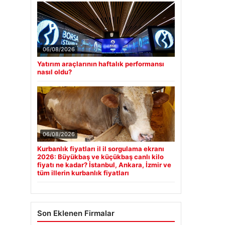
06/08/2026
Yatırım araçlarının haftalık performansı
nasıl oldu?
06/08/2026
Kurbanlık fiyatları il il sorgulama ekranı
2026: Büyükbaş ve küçükbaş canlı kilo
fiyatı ne kadar? İstanbul, Ankara, İzmir ve
tüm illerin kurbanlık fiyatları
Son Eklenen Firmalar