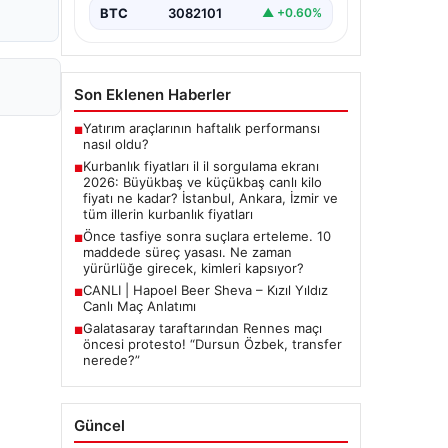
2026 Kurban Bayramı öncesinde en
BTC
3082101
▲ +0.60%
çok merak edilen konulardan biri
olan kurbanlık fiyatları netleşmeye…
Son Eklenen Haberler
Yatırım araçlarının haftalık performansı
■
nasıl oldu?
Kurbanlık fiyatları il il sorgulama ekranı
■
2026: Büyükbaş ve küçükbaş canlı kilo
fiyatı ne kadar? İstanbul, Ankara, İzmir ve
tüm illerin kurbanlık fiyatları
Önce tasfiye sonra suçlara erteleme. 10
■
maddede süreç yasası. Ne zaman
yürürlüğe girecek, kimleri kapsıyor?
CANLI | Hapoel Beer Sheva – Kızıl Yıldız
■
Canlı Maç Anlatımı
Galatasaray taraftarından Rennes maçı
■
öncesi protesto! “Dursun Özbek, transfer
nerede?”
Güncel