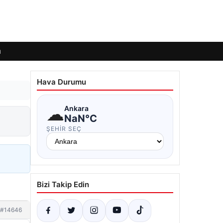
ı
Hava Durumu
☁
Ankara
NaN°C
ŞEHIR SEÇ
Bizi Takip Edin
#14646