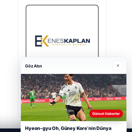
×
Göz Atın
Enes Kaplan Avukatlık Bürosu
28/04/2026
Güncel Haberler
Hyeon-gyu Oh, Güney Kore’nin Dünya