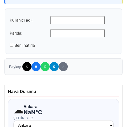
Kullanıcı adı:
Parola:
Beni hatırla
Paylaş:
Hava Durumu
☁
Ankara
NaN°C
ŞEHIR SEÇ