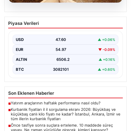
06.08.2026
Kurbanlık fiyatları il il sorgulama ekranı
Piyasa Verileri
2026: Büyükbaş ve küçükbaş canlı kilo
fiyatı ne kadar? İstanbul, Ankara, İzmir
ve tüm illerin kurbanlık fiyatları
USD
47.60
▲ +0.06%
2026 Kurban Bayramı öncesinde en çok merak edilen
EUR
54.97
▼ -0.09%
konulardan biri olan kurbanlık fiyatları netleşmeye…
ALTIN
6506.2
▲ +0.16%
BTC
3082101
▲ +0.60%
Son Eklenen Haberler
Yatırım araçlarının haftalık performansı nasıl oldu?
■
Kurbanlık fiyatları il il sorgulama ekranı 2026: Büyükbaş ve
■
küçükbaş canlı kilo fiyatı ne kadar? İstanbul, Ankara, İzmir ve
tüm illerin kurbanlık fiyatları
Önce tasfiye sonra suçlara erteleme. 10 maddede süreç
■
yasası. Ne zaman yürürlüğe girecek, kimleri kapsıyor?