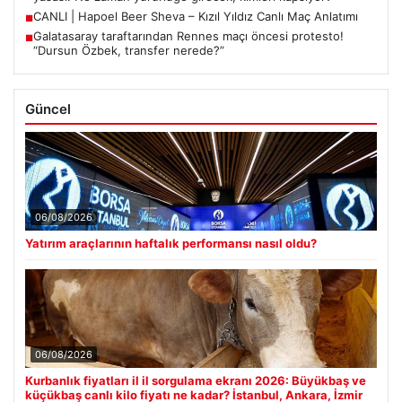
CANLI | Hapoel Beer Sheva – Kızıl Yıldız Canlı Maç Anlatımı
■
Galatasaray taraftarından Rennes maçı öncesi protesto!
■
“Dursun Özbek, transfer nerede?”
Güncel
06/08/2026
Yatırım araçlarının haftalık performansı nasıl oldu?
06/08/2026
Kurbanlık fiyatları il il sorgulama ekranı 2026: Büyükbaş ve
küçükbaş canlı kilo fiyatı ne kadar? İstanbul, Ankara, İzmir