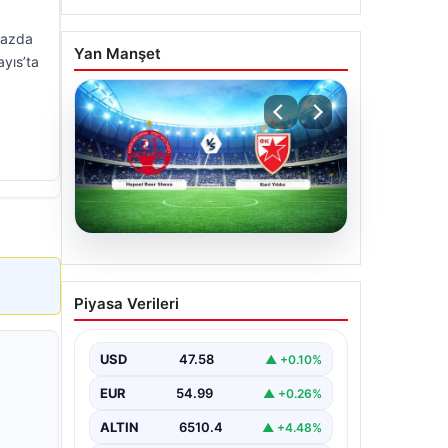
ğazda
Yan Manşet
ayıs’ta
04.08.2026
CANLI | Hapoel Beer
Piyasa Verileri
Sheva – Kızıl Yıldız Canlı
Maç Anlatımı
USD
47.58
▲ +0.10%
EUR
54.99
▲ +0.26%
ALTIN
6510.4
▲ +4.48%