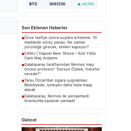
BTC
3061230
▲ +0.72%
Son Eklenen Haberler
Önce tasfiye sonra suçlara erteleme. 10
■
maddede süreç yasası. Ne zaman
yürürlüğe girecek, kimleri kapsıyor?
CANLI | Hapoel Beer Sheva – Kızıl Yıldız
■
Canlı Maç Anlatımı
Galatasaray taraftarından Rennes maçı
■
öncesi protesto! “Dursun Özbek, transfer
nerede?”
Tanju Özcan’dan sigara uygulaması:
■
Belediyede, içmeyen daha fazla maaş
alacak
Galatasaray, Rennes ile yenişemedi:
■
İstanbul’da kazanan çıkmadı!
Güncel