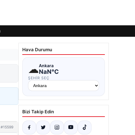
ı
Hava Durumu
☁
Ankara
NaN°C
ŞEHIR SEÇ
Bizi Takip Edin
#15599