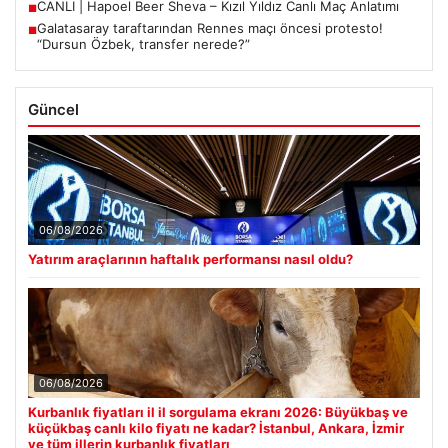
CANLI | Hapoel Beer Sheva – Kızıl Yıldız Canlı Maç Anlatımı
■
Galatasaray taraftarından Rennes maçı öncesi protesto!
■
“Dursun Özbek, transfer nerede?”
Güncel
06/08/2026
Yatırım araçlarının haftalık performansı nasıl oldu?
06/08/2026
Kurbanlık fiyatları il il sorgulama ekranı 2026: Büyükbaş ve
küçükbaş canlı kilo fiyatı ne kadar? İstanbul, Ankara, İzmir
ve tüm illerin kurbanlık fiyatları