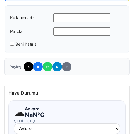
Kullanıcı adı:
Parola:
Beni hatırla
Paylaş:
Hava Durumu
☁
Ankara
NaN°C
ŞEHIR SEÇ