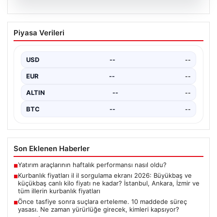
03.08.2026
Galatasaray taraftarından Rennes maçı
Piyasa Verileri
öncesi protesto! “Dursun Özbek,
transfer nerede?”
USD
--
--
{"title": "Galatasaray Taraftarlarından Rennes Maçı
Öncesi Sıkıntılı Protesto! 'Dursun Özbek, Transfer
EUR
--
--
Neredeyse?'", "content": "Galatasaray…
ALTIN
--
--
BTC
--
--
Son Eklenen Haberler
Yatırım araçlarının haftalık performansı nasıl oldu?
■
Kurbanlık fiyatları il il sorgulama ekranı 2026: Büyükbaş ve
■
küçükbaş canlı kilo fiyatı ne kadar? İstanbul, Ankara, İzmir ve
tüm illerin kurbanlık fiyatları
Önce tasfiye sonra suçlara erteleme. 10 maddede süreç
■
yasası. Ne zaman yürürlüğe girecek, kimleri kapsıyor?