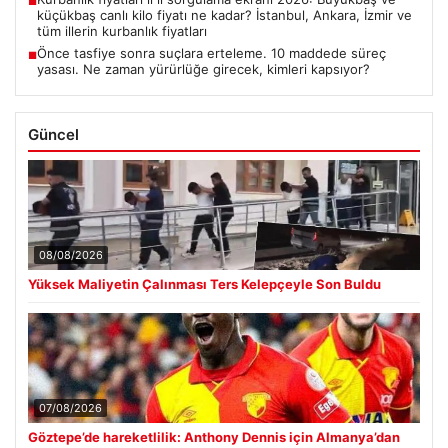
■
küçükbaş canlı kilo fiyatı ne kadar? İstanbul, Ankara, İzmir ve
tüm illerin kurbanlık fiyatları
Önce tasfiye sonra suçlara erteleme. 10 maddede süreç
■
yasası. Ne zaman yürürlüğe girecek, kimleri kapsıyor?
Güncel
08/08/2026
Yüksek Maliyetin Çalınması Ters Kelepçeyle Son Buldu
07/08/2026
Göztepe’de hareketlilik: Anthony Dennis için Almanya’dan