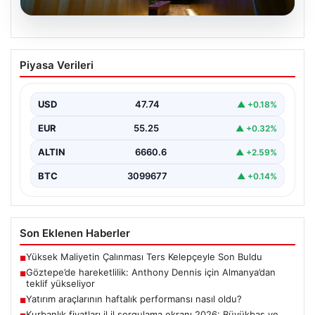
06.08.2026
Yatırım araçlarının haftalık performansı
Piyasa Verileri
nasıl oldu?
USD
47.74
▲ +0.18%
EUR
55.25
▲ +0.32%
ALTIN
6660.6
▲ +2.59%
BTC
3099677
▲ +0.14%
Son Eklenen Haberler
Yüksek Maliyetin Çalınması Ters Kelepçeyle Son Buldu
■
Göztepe’de hareketlilik: Anthony Dennis için Almanya’dan
■
teklif yükseliyor
Yatırım araçlarının haftalık performansı nasıl oldu?
■
Kurbanlık fiyatları il il sorgulama ekranı 2026: Büyükbaş ve