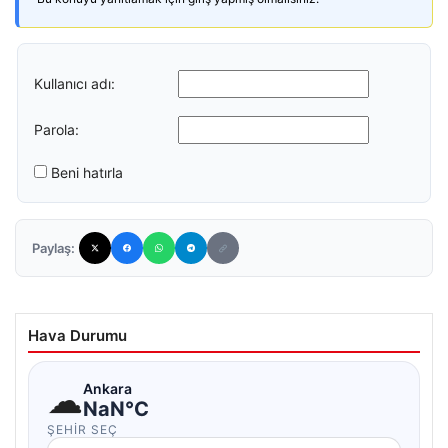
Kullanıcı adı:
Parola:
Beni hatırla
Paylaş:
Hava Durumu
☁
Ankara
NaN°C
ŞEHIR SEÇ