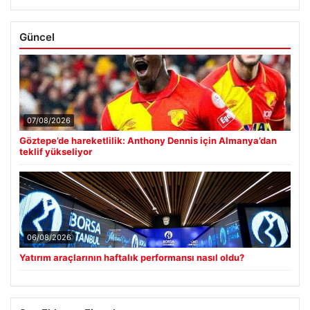
Güncel
07/08/2026
Göztepe’de hareketlilik: Anthony Dennis için Almanya’dan
teklif yükseliyor
06/08/2026
Yatırım araçlarının haftalık performansı nasıl oldu?