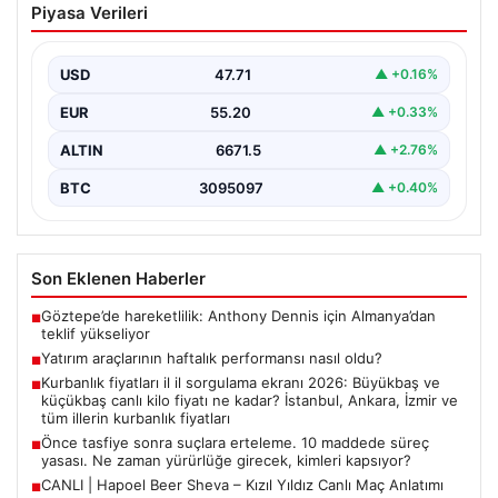
Piyasa Verileri
maddede süreç yasası. Ne zaman
yürürlüğe girecek, kimleri kapsıyor?
USD
47.71
▲ +0.16%
EUR
55.20
▲ +0.33%
ALTIN
6671.5
▲ +2.76%
BTC
3095097
▲ +0.40%
Son Eklenen Haberler
Göztepe’de hareketlilik: Anthony Dennis için Almanya’dan
■
teklif yükseliyor
Yatırım araçlarının haftalık performansı nasıl oldu?
■
Kurbanlık fiyatları il il sorgulama ekranı 2026: Büyükbaş ve
■
küçükbaş canlı kilo fiyatı ne kadar? İstanbul, Ankara, İzmir ve
tüm illerin kurbanlık fiyatları
Önce tasfiye sonra suçlara erteleme. 10 maddede süreç
■
yasası. Ne zaman yürürlüğe girecek, kimleri kapsıyor?
CANLI | Hapoel Beer Sheva – Kızıl Yıldız Canlı Maç Anlatımı
■