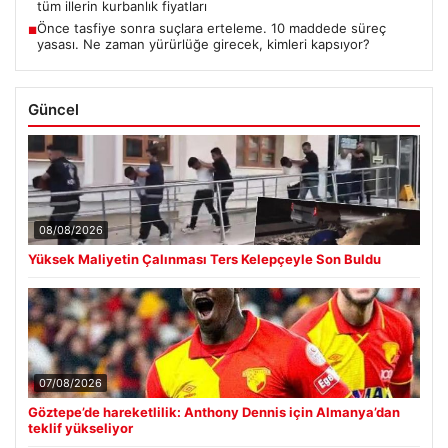
tüm illerin kurbanlık fiyatları
Önce tasfiye sonra suçlara erteleme. 10 maddede süreç
■
yasası. Ne zaman yürürlüğe girecek, kimleri kapsıyor?
Güncel
08/08/2026
Yüksek Maliyetin Çalınması Ters Kelepçeyle Son Buldu
07/08/2026
Göztepe’de hareketlilik: Anthony Dennis için Almanya’dan
teklif yükseliyor