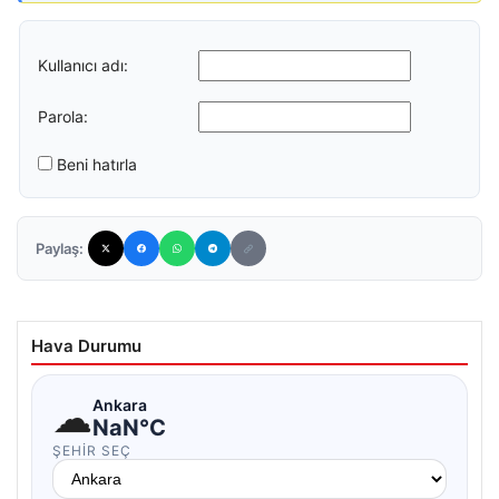
Kullanıcı adı:
Parola:
Beni hatırla
Paylaş:
Hava Durumu
☁
Ankara
NaN°C
ŞEHIR SEÇ