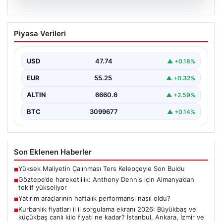
07.08.2026
Göztepe’de hareketlilik: Anthony
Piyasa Verileri
Dennis için Almanya’dan teklif
yükseliyor
USD
47.74
▲ +0.18%
Süper Lig temsilcisi Göztepe'nin orta sahasında görev
yapan Nijeryalı genç oyuncu Anthony Dennis, Alman…
EUR
55.25
▲ +0.32%
ALTIN
6660.6
▲ +2.59%
BTC
3099677
▲ +0.14%
Son Eklenen Haberler
Yüksek Maliyetin Çalınması Ters Kelepçeyle Son Buldu
■
Göztepe’de hareketlilik: Anthony Dennis için Almanya’dan
■
teklif yükseliyor
Yatırım araçlarının haftalık performansı nasıl oldu?
■
Kurbanlık fiyatları il il sorgulama ekranı 2026: Büyükbaş ve
■
küçükbaş canlı kilo fiyatı ne kadar? İstanbul, Ankara, İzmir ve