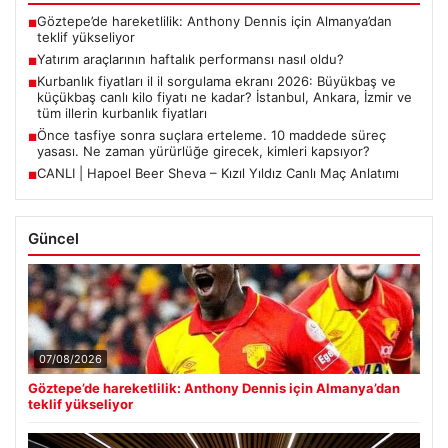
Göztepe’de hareketlilik: Anthony Dennis için Almanya’dan
■
teklif yükseliyor
Yatırım araçlarının haftalık performansı nasıl oldu?
■
Kurbanlık fiyatları il il sorgulama ekranı 2026: Büyükbaş ve
■
küçükbaş canlı kilo fiyatı ne kadar? İstanbul, Ankara, İzmir ve
tüm illerin kurbanlık fiyatları
Önce tasfiye sonra suçlara erteleme. 10 maddede süreç
■
yasası. Ne zaman yürürlüğe girecek, kimleri kapsıyor?
CANLI | Hapoel Beer Sheva – Kızıl Yıldız Canlı Maç Anlatımı
■
Güncel
07/08/2026
Göztepe’de hareketlilik: Anthony Dennis için Almanya’dan
teklif yükseliyor