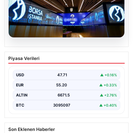
06.08.2026
Yatırım araçlarının haftalık performansı
Piyasa Verileri
nasıl oldu?
USD
47.71
▲ +0.16%
EUR
55.20
▲ +0.33%
ALTIN
6671.5
▲ +2.76%
BTC
3095097
▲ +0.40%
Son Eklenen Haberler