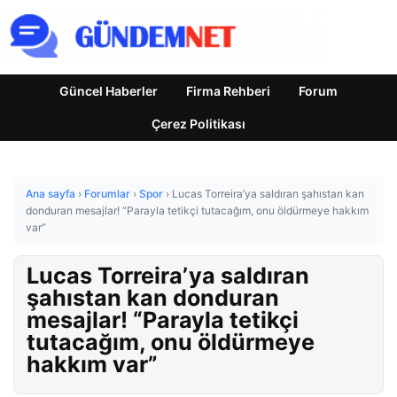
Güncel Haberler
Firma Rehberi
Forum
Çerez Politikası
Ana sayfa
›
Forumlar
›
Spor
›
Lucas Torreira’ya saldıran şahıstan kan
donduran mesajlar! “Parayla tetikçi tutacağım, onu öldürmeye hakkım
var”
Lucas Torreira’ya saldıran
şahıstan kan donduran
mesajlar! “Parayla tetikçi
tutacağım, onu öldürmeye
hakkım var”