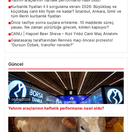
Yatırım araçlarının haftalık performansı nasıl oldu?
■
Kurbanlık fiyatları il il sorgulama ekranı 2026: Büyükbaş ve
■
küçükbaş canlı kilo fiyatı ne kadar? İstanbul, Ankara, İzmir ve
tüm illerin kurbanlık fiyatları
Önce tasfiye sonra suçlara erteleme. 10 maddede süreç
■
yasası. Ne zaman yürürlüğe girecek, kimleri kapsıyor?
CANLI | Hapoel Beer Sheva – Kızıl Yıldız Canlı Maç Anlatımı
■
Galatasaray taraftarından Rennes maçı öncesi protesto!
■
“Dursun Özbek, transfer nerede?”
Güncel
06/08/2026
Yatırım araçlarının haftalık performansı nasıl oldu?