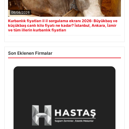
06/08/2026
Kurbanlık fiyatları il il sorgulama ekranı 2026: Büyükbaş ve
küçükbaş canlı kilo fiyatı ne kadar? İstanbul, Ankara, İzmir
ve tüm illerin kurbanlık fiyatları
Son Eklenen Firmalar