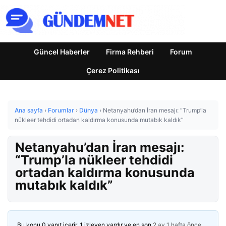
Güncel Haberler
Firma Rehberi
Forum
Çerez Politikası
Ana sayfa
›
Forumlar
›
Dünya
›
Netanyahu’dan İran mesajı: “Trump’la
nükleer tehdidi ortadan kaldırma konusunda mutabık kaldık”
Netanyahu’dan İran mesajı:
“Trump’la nükleer tehdidi
ortadan kaldırma konusunda
mutabık kaldık”
Bu konu 0 yanıt içerir, 1 izleyen vardır ve en son
2 ay 1 hafta önce