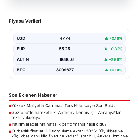
07.08.2026
Göztepe’de hareketlilik: Anthony
Piyasa Verileri
Dennis için Almanya’dan teklif
yükseliyor
USD
47.74
▲ +0.18%
Süper Lig temsilcisi Göztepe'nin orta sahasında görev
yapan Nijeryalı genç oyuncu Anthony Dennis, Alman…
EUR
55.25
▲ +0.32%
ALTIN
6660.6
▲ +2.59%
BTC
3099677
▲ +0.14%
Son Eklenen Haberler
Yüksek Maliyetin Çalınması Ters Kelepçeyle Son Buldu
■
Göztepe’de hareketlilik: Anthony Dennis için Almanya’dan
■
teklif yükseliyor
Yatırım araçlarının haftalık performansı nasıl oldu?
■
Kurbanlık fiyatları il il sorgulama ekranı 2026: Büyükbaş ve
■
küçükbaş canlı kilo fiyatı ne kadar? İstanbul, Ankara, İzmir ve