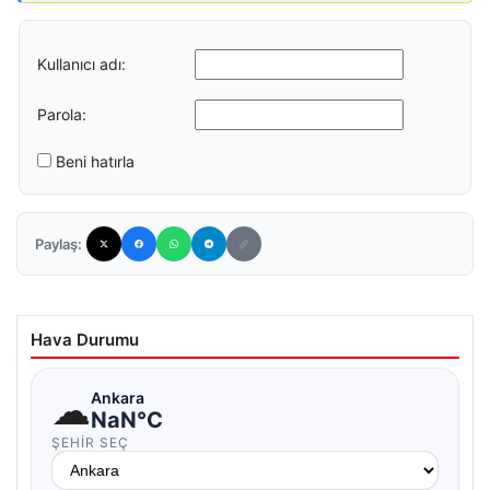
Kullanıcı adı:
Parola:
Beni hatırla
Paylaş:
Hava Durumu
☁
Ankara
NaN°C
ŞEHIR SEÇ