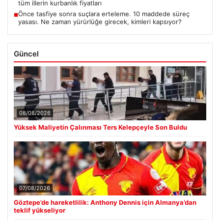
tüm illerin kurbanlık fiyatları
Önce tasfiye sonra suçlara erteleme. 10 maddede süreç
■
yasası. Ne zaman yürürlüğe girecek, kimleri kapsıyor?
Güncel
08/08/2026
Yüksek Maliyetin Çalınması Ters Kelepçeyle Son Buldu
07/08/2026
Göztepe’de hareketlilik: Anthony Dennis için Almanya’dan
teklif yükseliyor