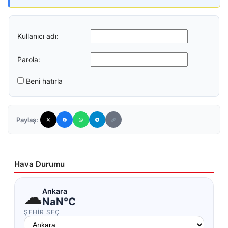
Kullanıcı adı:
Parola:
Beni hatırla
Paylaş:
Hava Durumu
☁
Ankara
NaN°C
ŞEHIR SEÇ