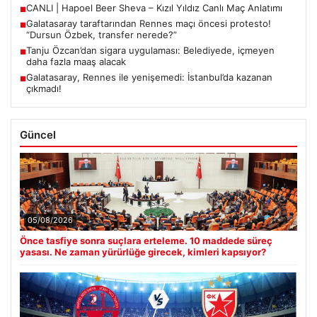
CANLI | Hapoel Beer Sheva – Kızıl Yıldız Canlı Maç Anlatımı
■
Galatasaray taraftarından Rennes maçı öncesi protesto!
■
“Dursun Özbek, transfer nerede?”
Tanju Özcan’dan sigara uygulaması: Belediyede, içmeyen
■
daha fazla maaş alacak
Galatasaray, Rennes ile yenişemedi: İstanbul’da kazanan
■
çıkmadı!
Güncel
05/08/2026
Önce tasfiye sonra suçlara erteleme. 10 maddede süreç
yasası. Ne zaman yürürlüğe girecek, kimleri kapsıyor?