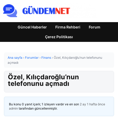
Güncel Haberler
Firma Rehberi
Forum
Çerez Politikası
Ana sayfa
›
Forumlar
›
Finans
›
Özel, Kılıçdaroğlu’nun telefonunu
açmadı
Özel, Kılıçdaroğlu’nun
telefonunu açmadı
Bu konu 0 yanıt içerir, 1 izleyen vardır ve en son
2 ay 1 hafta önce
admin
tarafından güncellenmiştir.