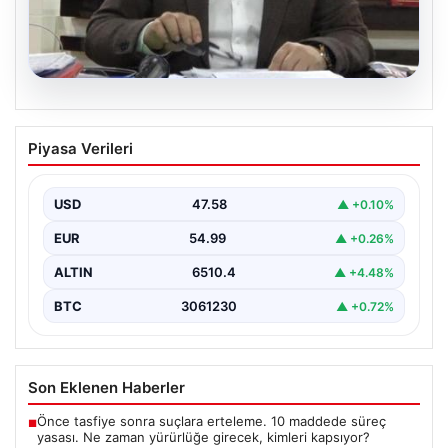
03.08.2026
Tanju Özcan’dan sigara uygulaması:
Piyasa Verileri
Belediyede, içmeyen daha fazla maaş
alacak
USD
47.58
▲ +0.10%
Geçtiğimiz günlerde Bolu Belediye Başkanı Tanju
Özcan, sosyal medya hesabı üzerinden sigarayı
EUR
54.99
▲ +0.26%
bıraktığını duyurdu.…
ALTIN
6510.4
▲ +4.48%
BTC
3061230
▲ +0.72%
Son Eklenen Haberler
Önce tasfiye sonra suçlara erteleme. 10 maddede süreç
■
yasası. Ne zaman yürürlüğe girecek, kimleri kapsıyor?