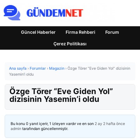
Güncel Haberler
Firma Rehberi
Forum
Çerez Politikası
Ana sayfa
›
Forumlar
›
Magazin
›
Özge Törer “Eve Giden Yol” dizisinin
Yasemin’i oldu
Özge Törer “Eve Giden Yol”
dizisinin Yasemin’i oldu
Bu konu 0 yanıt içerir, 1 izleyen vardır ve en son
2 ay 2 hafta önce
admin
tarafından güncellenmiştir.