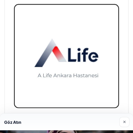
A Life Ankara Hastanesi
×
Göz Atın
27/03/2026