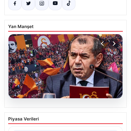
Yan Manşet
03.08.2026
Galatasaray taraftarından Rennes maçı
Piyasa Verileri
öncesi protesto! “Dursun Özbek,
transfer nerede?”