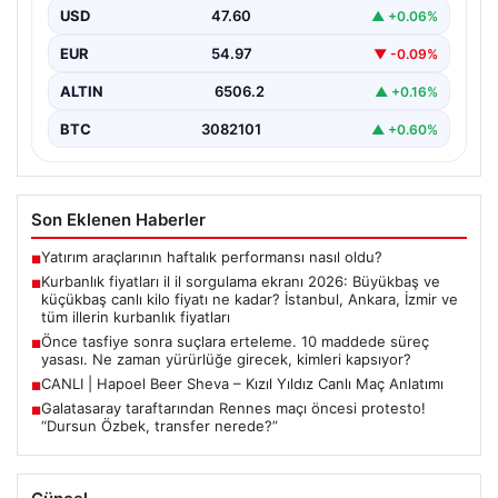
USD
47.60
▲ +0.06%
{"title": "Galatasaray Taraftarlarından Rennes Maçı
Öncesi Sıkıntılı Protesto! 'Dursun Özbek, Transfer
EUR
54.97
▼ -0.09%
Neredeyse?'", "content": "Galatasaray…
ALTIN
6506.2
▲ +0.16%
BTC
3082101
▲ +0.60%
Son Eklenen Haberler
Yatırım araçlarının haftalık performansı nasıl oldu?
■
Kurbanlık fiyatları il il sorgulama ekranı 2026: Büyükbaş ve
■
küçükbaş canlı kilo fiyatı ne kadar? İstanbul, Ankara, İzmir ve
tüm illerin kurbanlık fiyatları
Önce tasfiye sonra suçlara erteleme. 10 maddede süreç
■
yasası. Ne zaman yürürlüğe girecek, kimleri kapsıyor?
CANLI | Hapoel Beer Sheva – Kızıl Yıldız Canlı Maç Anlatımı
■
Galatasaray taraftarından Rennes maçı öncesi protesto!
■
“Dursun Özbek, transfer nerede?”