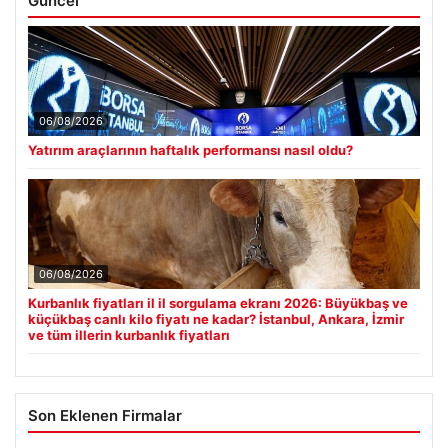
Güncel
06/08/2026
Yatırım araçlarının haftalık performansı nasıl oldu?
06/08/2026
Kurbanlık fiyatları il il sorgulama ekranı 2026: Büyükbaş ve
küçükbaş canlı kilo fiyatı ne kadar? İstanbul, Ankara, İzmir
ve tüm illerin kurbanlık fiyatları
Son Eklenen Firmalar