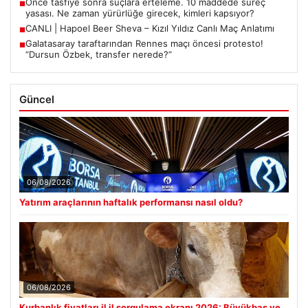
Önce tasfiye sonra suçlara erteleme. 10 maddede süreç
■
yasası. Ne zaman yürürlüğe girecek, kimleri kapsıyor?
CANLI | Hapoel Beer Sheva – Kızıl Yıldız Canlı Maç Anlatımı
■
Galatasaray taraftarından Rennes maçı öncesi protesto!
■
“Dursun Özbek, transfer nerede?”
Güncel
06/08/2026
Yatırım araçlarının haftalık performansı nasıl oldu?
06/08/2026
Kurbanlık fiyatları il il sorgulama ekranı 2026: Büyükbaş ve