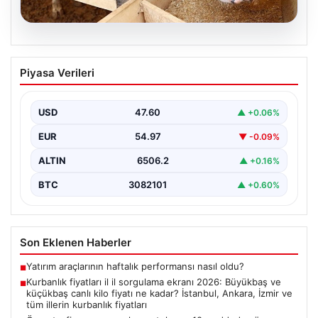
06.08.2026
Kurbanlık fiyatları il il sorgulama ekranı
Piyasa Verileri
2026: Büyükbaş ve küçükbaş canlı kilo
fiyatı ne kadar? İstanbul, Ankara, İzmir
ve tüm illerin kurbanlık fiyatları
USD
47.60
▲ +0.06%
2026 Kurban Bayramı öncesinde en çok merak edilen
EUR
54.97
▼ -0.09%
konulardan biri olan kurbanlık fiyatları netleşmeye…
ALTIN
6506.2
▲ +0.16%
BTC
3082101
▲ +0.60%
Son Eklenen Haberler
Yatırım araçlarının haftalık performansı nasıl oldu?
■
Kurbanlık fiyatları il il sorgulama ekranı 2026: Büyükbaş ve
■
küçükbaş canlı kilo fiyatı ne kadar? İstanbul, Ankara, İzmir ve
tüm illerin kurbanlık fiyatları