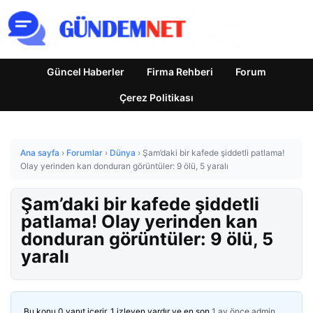
Güncel Haberler
Firma Rehberi
Forum
Çerez Politikası
Ana sayfa
›
Forumlar
›
Dünya
›
Şam’daki bir kafede şiddetli patlama!
Olay yerinden kan donduran görüntüler: 9 ölü, 5 yaralı
Şam’daki bir kafede şiddetli
patlama! Olay yerinden kan
donduran görüntüler: 9 ölü, 5
yaralı
Bu konu 0 yanıt içerir, 1 izleyen vardır ve en son
1 ay önce
admin