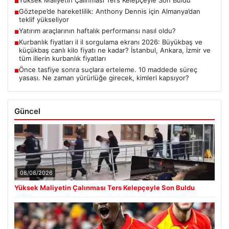
Yüksek Maliyetin Çalınması Ters Kelepçeyle Son Buldu
■
Göztepe’de hareketlilik: Anthony Dennis için Almanya’dan
■
teklif yükseliyor
Yatırım araçlarının haftalık performansı nasıl oldu?
■
Kurbanlık fiyatları il il sorgulama ekranı 2026: Büyükbaş ve
■
küçükbaş canlı kilo fiyatı ne kadar? İstanbul, Ankara, İzmir ve
tüm illerin kurbanlık fiyatları
Önce tasfiye sonra suçlara erteleme. 10 maddede süreç
■
yasası. Ne zaman yürürlüğe girecek, kimleri kapsıyor?
Güncel
08/08/2026
Yüksek Maliyetin Çalınması Ters Kelepçeyle Son Buldu