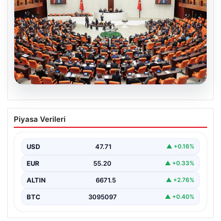
05.08.2026
Önce tasfiye sonra suçlara erteleme. 10
Piyasa Verileri
maddede süreç yasası. Ne zaman
yürürlüğe girecek, kimleri kapsıyor?
USD
47.71
▲ +0.16%
EUR
55.20
▲ +0.33%
ALTIN
6671.5
▲ +2.76%
BTC
3095097
▲ +0.40%