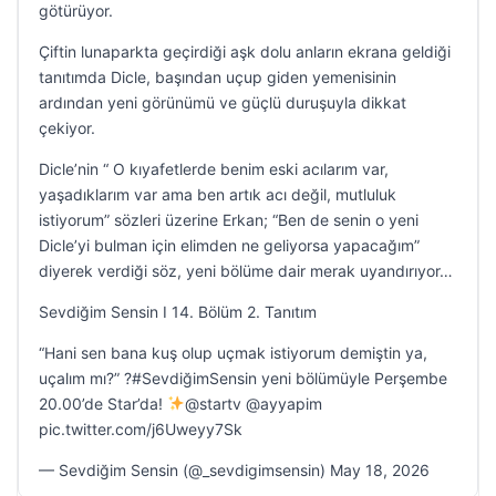
götürüyor.
Çiftin lunaparkta geçirdiği aşk dolu anların ekrana geldiği
tanıtımda Dicle, başından uçup giden yemenisinin
ardından yeni görünümü ve güçlü duruşuyla dikkat
çekiyor.
Dicle’nin “ O kıyafetlerde benim eski acılarım var,
yaşadıklarım var ama ben artık acı değil, mutluluk
istiyorum” sözleri üzerine Erkan; “Ben de senin o yeni
Dicle’yi bulman için elimden ne geliyorsa yapacağım”
diyerek verdiği söz, yeni bölüme dair merak uyandırıyor…
Sevdiğim Sensin I 14. Bölüm 2. Tanıtım
“Hani sen bana kuş olup uçmak istiyorum demiştin ya,
uçalım mı?” ?#SevdiğimSensin yeni bölümüyle Perşembe
20.00’de Star’da!
@startv @ayyapim
pic.twitter.com/j6Uweyy7Sk
— Sevdiğim Sensin (@_sevdigimsensin) May 18, 2026