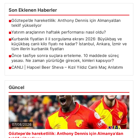
Son Eklenen Haberler
Göztepe’de hareketlilik: Anthony Dennis için Almanya’dan
■
teklif yükseliyor
Yatırım araçlarının haftalık performansı nasıl oldu?
■
Kurbanlık fiyatları il il sorgulama ekranı 2026: Büyükbaş ve
■
küçükbaş canlı kilo fiyatı ne kadar? İstanbul, Ankara, İzmir ve
tüm illerin kurbanlık fiyatları
Önce tasfiye sonra suçlara erteleme. 10 maddede süreç
■
yasası. Ne zaman yürürlüğe girecek, kimleri kapsıyor?
CANLI | Hapoel Beer Sheva – Kızıl Yıldız Canlı Maç Anlatımı
■
Güncel
07/08/2026
Göztepe’de hareketlilik: Anthony Dennis için Almanya’dan