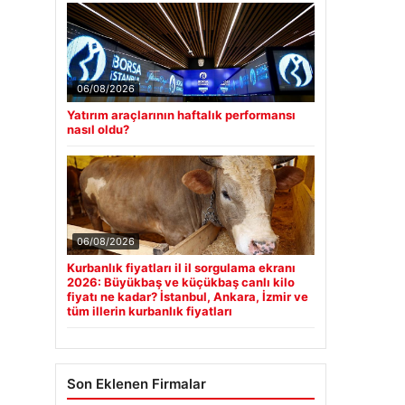
06/08/2026
Yatırım araçlarının haftalık performansı
nasıl oldu?
06/08/2026
Kurbanlık fiyatları il il sorgulama ekranı
2026: Büyükbaş ve küçükbaş canlı kilo
fiyatı ne kadar? İstanbul, Ankara, İzmir ve
tüm illerin kurbanlık fiyatları
Son Eklenen Firmalar