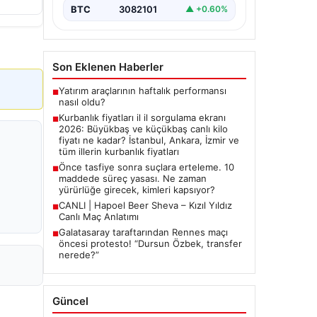
2026 Kurban Bayramı öncesinde en
BTC
3082101
▲ +0.60%
çok merak edilen konulardan biri
olan kurbanlık fiyatları netleşmeye…
Son Eklenen Haberler
Yatırım araçlarının haftalık performansı
■
nasıl oldu?
Kurbanlık fiyatları il il sorgulama ekranı
■
2026: Büyükbaş ve küçükbaş canlı kilo
fiyatı ne kadar? İstanbul, Ankara, İzmir ve
tüm illerin kurbanlık fiyatları
Önce tasfiye sonra suçlara erteleme. 10
■
maddede süreç yasası. Ne zaman
yürürlüğe girecek, kimleri kapsıyor?
CANLI | Hapoel Beer Sheva – Kızıl Yıldız
■
Canlı Maç Anlatımı
Galatasaray taraftarından Rennes maçı
■
öncesi protesto! “Dursun Özbek, transfer
nerede?”
Güncel