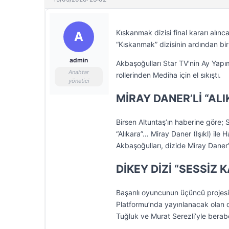
Kıskanmak dizisi final kararı alın
A
“Kıskanmak” dizisinin ardından bir 
admin
Akbaşoğulları Star TV’nin Ay Yapım
Anahtar
rollerinden Mediha için el sıkıştı.
yönetici
MİRAY DANER’Lİ “ALI
Birsen Altuntaş’ın haberine göre; S
“Alıkara”… Miray Daner (Işıkl) ile 
Akbaşoğulları, dizide Miray Daner’
DİKEY DİZİ “SESSİZ
Başarılı oyuncunun üçüncü projesi
Platformu’nda yayınlanacak olan 
Tuğluk ve Murat Serezli’yle bera