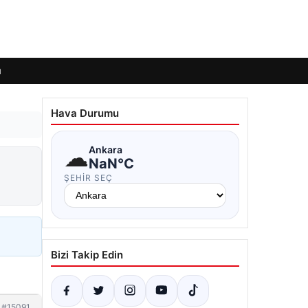
ı
Hava Durumu
☁
Ankara
NaN°C
ŞEHIR SEÇ
Bizi Takip Edin
#15091