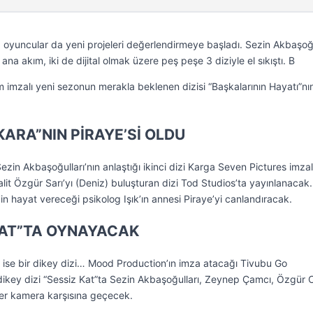
ca oyuncular da yeni projeleri değerlendirmeye başladı. Sezin Akbaşoğu
ana akım, iki de dijital olmak üzere peş peşe 3 diziyle el sıkıştı. B
 imzalı yeni sezonun merakla beklenen dizisi “Başkalarının Hayatı”nın 
KARA”NIN PİRAYE’Sİ OLDU
ezin Akbaşoğulları’nın anlaştığı ikinci dizi Karga Seven Pictures imzal
Halit Özgür Sarı’yı (Deniz) buluşturan dizi Tod Studios’ta yayınlanacak
in hayat vereceği psikolog Işık’ın annesi Piraye’yi canlandıracak.
 KAT”TA OYNAYACAK
 ise bir dikey dizi… Mood Production’ın imza atacağı Tivubu Go
dikey dizi “Sessiz Kat”ta Sezin Akbaşoğulları, Zeynep Çamcı, Özgür
ber kamera karşısına geçecek.