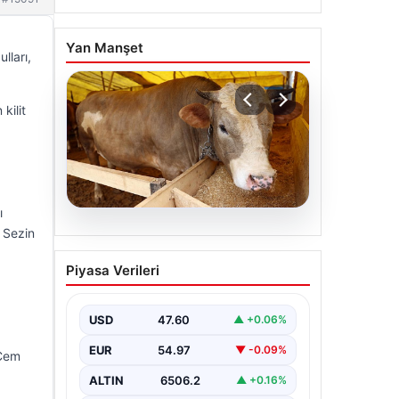
Yan Manşet
lları,
kilit
ı
06.08.2026
. Sezin
Kurbanlık fiyatları il il
Piyasa Verileri
sorgulama ekranı 2026:
Büyükbaş ve küçükbaş
canlı kilo fiyatı ne kadar?
USD
47.60
▲ +0.06%
İstanbul, Ankara, İzmir ve
EUR
54.97
▼ -0.09%
 Cem
tüm illerin kurbanlık
ALTIN
6506.2
▲ +0.16%
fiyatları