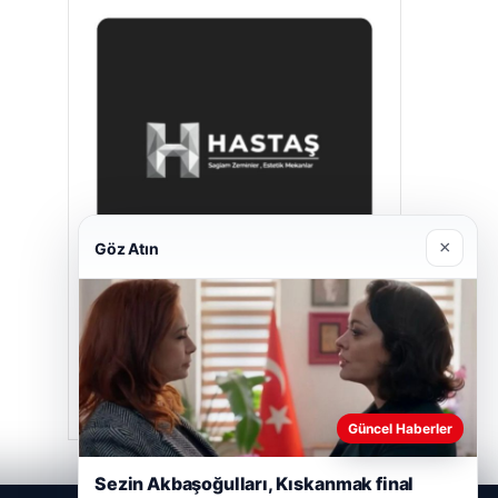
×
Göz Atın
Enes Kaplan Avukatlık Bürosu
28/04/2026
Güncel Haberler
Sezin Akbaşoğulları, Kıskanmak final