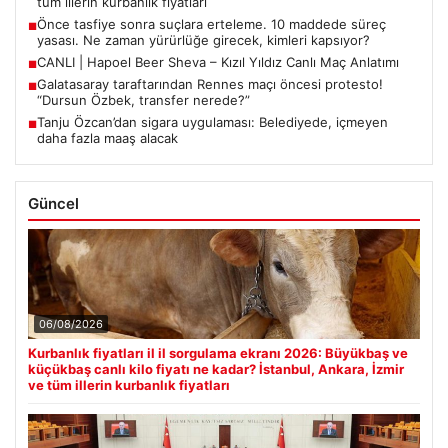
tüm illerin kurbanlık fiyatları
Önce tasfiye sonra suçlara erteleme. 10 maddede süreç
■
yasası. Ne zaman yürürlüğe girecek, kimleri kapsıyor?
CANLI | Hapoel Beer Sheva – Kızıl Yıldız Canlı Maç Anlatımı
■
Galatasaray taraftarından Rennes maçı öncesi protesto!
■
“Dursun Özbek, transfer nerede?”
Tanju Özcan’dan sigara uygulaması: Belediyede, içmeyen
■
daha fazla maaş alacak
Güncel
06/08/2026
Kurbanlık fiyatları il il sorgulama ekranı 2026: Büyükbaş ve
küçükbaş canlı kilo fiyatı ne kadar? İstanbul, Ankara, İzmir
ve tüm illerin kurbanlık fiyatları