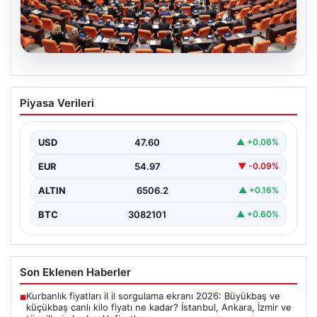
05.08.2026
Önce tasfiye sonra suçlara erteleme. 10
Piyasa Verileri
maddede süreç yasası. Ne zaman
yürürlüğe girecek, kimleri kapsıyor?
USD
47.60
▲ +0.06%
EUR
54.97
▼ -0.09%
ALTIN
6506.2
▲ +0.16%
BTC
3082101
▲ +0.60%
Son Eklenen Haberler
Kurbanlık fiyatları il il sorgulama ekranı 2026: Büyükbaş ve
■
küçükbaş canlı kilo fiyatı ne kadar? İstanbul, Ankara, İzmir ve