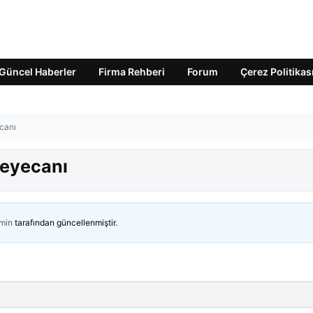
Güncel Haberler
Firma Rehberi
Forum
Çerez Politikas
canı
heyecanı
min
tarafından güncellenmiştir.