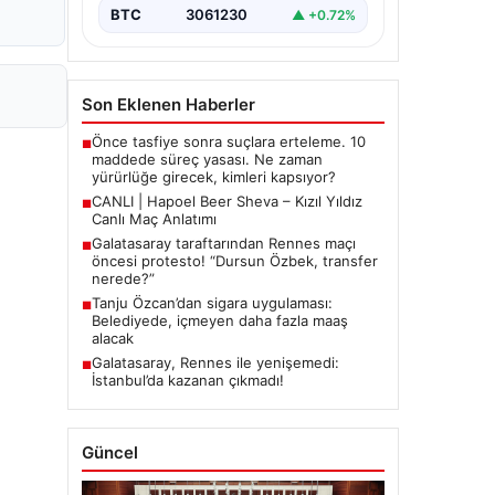
BTC
3061230
▲ +0.72%
Son Eklenen Haberler
Önce tasfiye sonra suçlara erteleme. 10
■
maddede süreç yasası. Ne zaman
yürürlüğe girecek, kimleri kapsıyor?
CANLI | Hapoel Beer Sheva – Kızıl Yıldız
■
Canlı Maç Anlatımı
Galatasaray taraftarından Rennes maçı
■
öncesi protesto! “Dursun Özbek, transfer
nerede?”
Tanju Özcan’dan sigara uygulaması:
■
Belediyede, içmeyen daha fazla maaş
alacak
Galatasaray, Rennes ile yenişemedi:
■
İstanbul’da kazanan çıkmadı!
Güncel