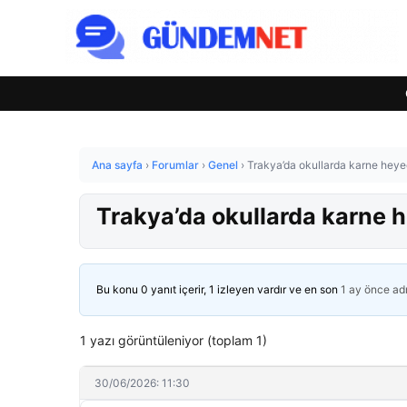
Ana sayfa
›
Forumlar
›
Genel
›
Trakya’da okullarda karne heye
Trakya’da okullarda karne 
Bu konu 0 yanıt içerir, 1 izleyen vardır ve en son
1 ay önce
ad
1 yazı görüntüleniyor (toplam 1)
30/06/2026: 11:30