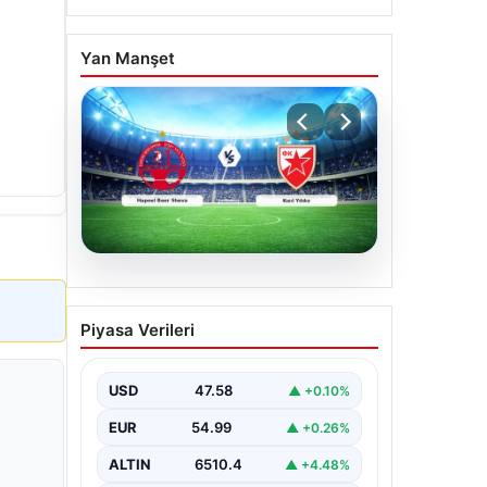
Yan Manşet
04.08.2026
CANLI | Hapoel Beer
Piyasa Verileri
Sheva – Kızıl Yıldız Canlı
Maç Anlatımı
USD
47.58
▲ +0.10%
EUR
54.99
▲ +0.26%
ALTIN
6510.4
▲ +4.48%