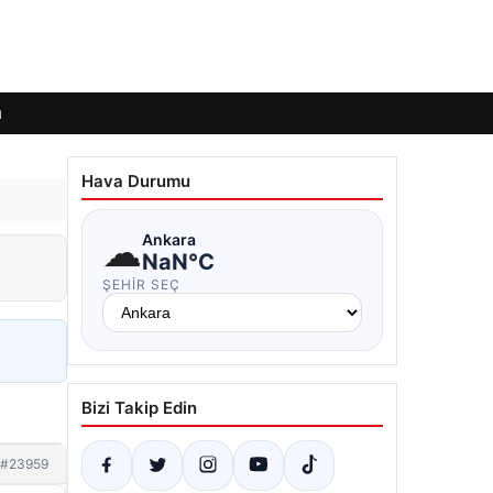
ı
Hava Durumu
☁
Ankara
NaN°C
ŞEHIR SEÇ
Bizi Takip Edin
#23959