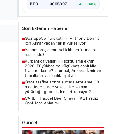
BTC
3095097
▲ +0.40%
Son Eklenen Haberler
Göztepe’de hareketlilik: Anthony Dennis
■
için Almanya’dan teklif yükseliyor
Yatırım araçlarının haftalık performansı
■
nasıl oldu?
Kurbanlık fiyatları il il sorgulama ekranı
■
2026: Büyükbaş ve küçükbaş canlı kilo
fiyatı ne kadar? İstanbul, Ankara, İzmir ve
tüm illerin kurbanlık fiyatları
Önce tasfiye sonra suçlara erteleme. 10
■
maddede süreç yasası. Ne zaman
yürürlüğe girecek, kimleri kapsıyor?
CANLI | Hapoel Beer Sheva – Kızıl Yıldız
■
Canlı Maç Anlatımı
Güncel