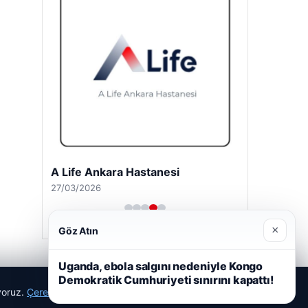
A Life Ankara Hastanesi
27/03/2026
×
Göz Atın
Uganda, ebola salgını nedeniyle Kongo
Demokratik Cumhuriyeti sınırını kapattı!
ıyoruz.
Çerez Politikamız
Reddet
Kabul Et