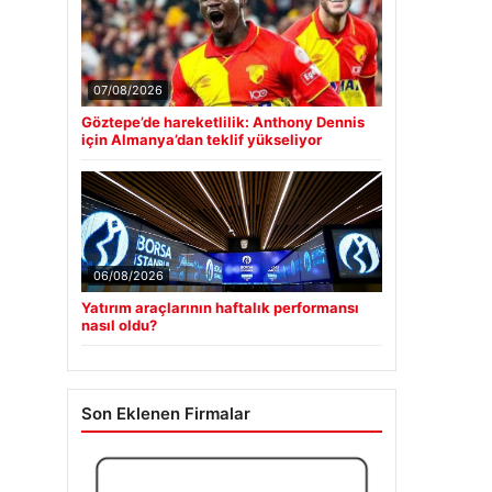
07/08/2026
Göztepe’de hareketlilik: Anthony Dennis
için Almanya’dan teklif yükseliyor
06/08/2026
Yatırım araçlarının haftalık performansı
nasıl oldu?
Son Eklenen Firmalar