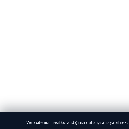
Web sitemizi nasıl kullandığınızı daha iyi anlayabilmek,
© 2026 GündemNET – Güncel Haberler