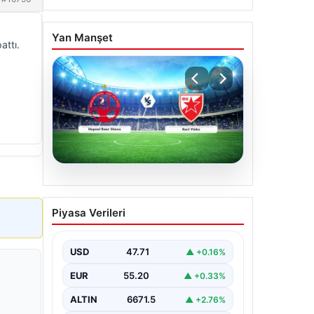
Yan Manşet
attı.
04.08.2026
CANLI | Hapoel Beer
Piyasa Verileri
Sheva – Kızıl Yıldız Canlı
Maç Anlatımı
USD
47.71
▲ +0.16%
EUR
55.20
▲ +0.33%
ALTIN
6671.5
▲ +2.76%