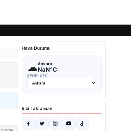
ı
Hava Durumu
☁
Ankara
NaN°C
ŞEHIR SEÇ
Bizi Takip Edin
#16796