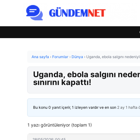
Ana sayfa
›
Forumlar
›
Dünya
›
Uganda, ebola salgını nedeniyl
Uganda, ebola salgını nede
sınırını kapattı!
Bu konu 0 yanıt içerir, 1 izleyen vardır ve en son
2 ay 1 hafta
1 yazı görüntüleniyor (toplam 1)
28/05/2026: 00:45