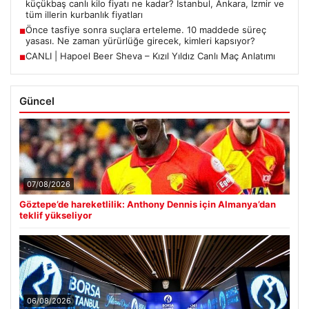
küçükbaş canlı kilo fiyatı ne kadar? İstanbul, Ankara, İzmir ve
tüm illerin kurbanlık fiyatları
Önce tasfiye sonra suçlara erteleme. 10 maddede süreç
■
yasası. Ne zaman yürürlüğe girecek, kimleri kapsıyor?
CANLI | Hapoel Beer Sheva – Kızıl Yıldız Canlı Maç Anlatımı
■
Güncel
07/08/2026
Göztepe’de hareketlilik: Anthony Dennis için Almanya’dan
teklif yükseliyor
06/08/2026