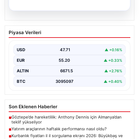
06.08.2026
Kurbanlık fiyatları il il sorgulama ekranı
Piyasa Verileri
2026: Büyükbaş ve küçükbaş canlı kilo
fiyatı ne kadar? İstanbul, Ankara, İzmir
ve tüm illerin kurbanlık fiyatları
USD
47.71
▲ +0.16%
2026 Kurban Bayramı öncesinde en çok merak edilen
EUR
55.20
▲ +0.33%
konulardan biri olan kurbanlık fiyatları netleşmeye…
ALTIN
6671.5
▲ +2.76%
BTC
3095097
▲ +0.40%
Son Eklenen Haberler
Göztepe’de hareketlilik: Anthony Dennis için Almanya’dan
■
teklif yükseliyor
Yatırım araçlarının haftalık performansı nasıl oldu?
■
Kurbanlık fiyatları il il sorgulama ekranı 2026: Büyükbaş ve
■