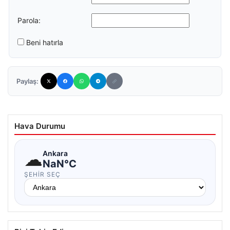
Parola:
Beni hatırla
Paylaş:
Hava Durumu
☁
Ankara
NaN°C
ŞEHIR SEÇ