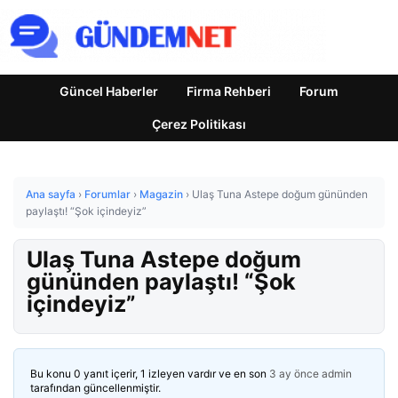
Güncel Haberler
Firma Rehberi
Forum
Çerez Politikası
Ana sayfa
›
Forumlar
›
Magazin
›
Ulaş Tuna Astepe doğum gününden
paylaştı! “Şok içindeyiz”
Ulaş Tuna Astepe doğum
gününden paylaştı! “Şok
içindeyiz”
Bu konu 0 yanıt içerir, 1 izleyen vardır ve en son
3 ay önce
admin
tarafından güncellenmiştir.