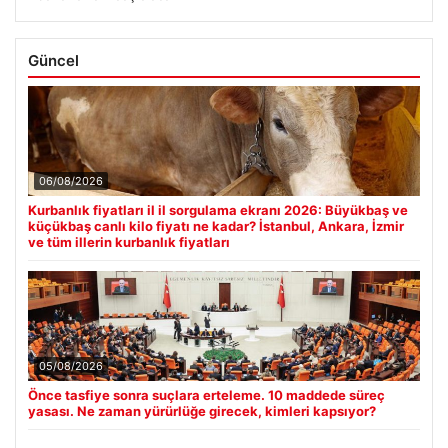
Güncel
06/08/2026
Kurbanlık fiyatları il il sorgulama ekranı 2026: Büyükbaş ve
küçükbaş canlı kilo fiyatı ne kadar? İstanbul, Ankara, İzmir
ve tüm illerin kurbanlık fiyatları
05/08/2026
Önce tasfiye sonra suçlara erteleme. 10 maddede süreç
yasası. Ne zaman yürürlüğe girecek, kimleri kapsıyor?