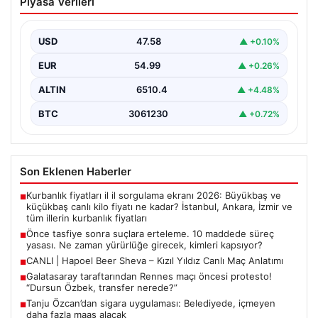
Piyasa Verileri
Canlı Maç Anlatımı
USD
47.58
▲ +0.10%
EUR
54.99
▲ +0.26%
ALTIN
6510.4
▲ +4.48%
BTC
3061230
▲ +0.72%
Son Eklenen Haberler
Kurbanlık fiyatları il il sorgulama ekranı 2026: Büyükbaş ve
■
küçükbaş canlı kilo fiyatı ne kadar? İstanbul, Ankara, İzmir ve
tüm illerin kurbanlık fiyatları
Önce tasfiye sonra suçlara erteleme. 10 maddede süreç
■
yasası. Ne zaman yürürlüğe girecek, kimleri kapsıyor?
CANLI | Hapoel Beer Sheva – Kızıl Yıldız Canlı Maç Anlatımı
■
Galatasaray taraftarından Rennes maçı öncesi protesto!
■
“Dursun Özbek, transfer nerede?”
Tanju Özcan’dan sigara uygulaması: Belediyede, içmeyen
■
daha fazla maaş alacak