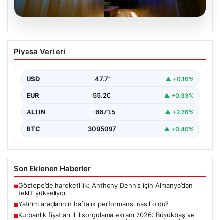
06.08.2026
Yatırım araçlarının haftalık performansı
Piyasa Verileri
nasıl oldu?
USD
47.71
▲ +0.16%
EUR
55.20
▲ +0.33%
ALTIN
6671.5
▲ +2.76%
BTC
3095097
▲ +0.40%
Son Eklenen Haberler
Göztepe’de hareketlilik: Anthony Dennis için Almanya’dan
■
teklif yükseliyor
Yatırım araçlarının haftalık performansı nasıl oldu?
■
Kurbanlık fiyatları il il sorgulama ekranı 2026: Büyükbaş ve
■