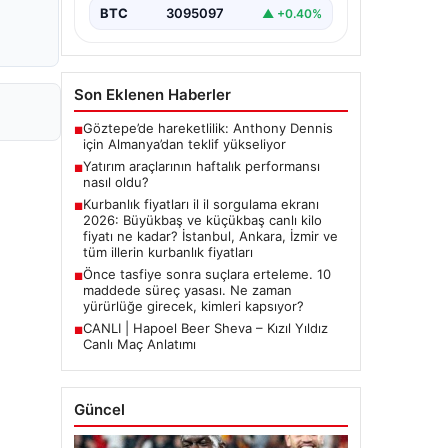
2026 Kurban Bayramı öncesinde en
BTC
3095097
▲ +0.40%
çok merak edilen konulardan biri
olan kurbanlık fiyatları netleşmeye…
Son Eklenen Haberler
Göztepe’de hareketlilik: Anthony Dennis
■
için Almanya’dan teklif yükseliyor
Yatırım araçlarının haftalık performansı
■
nasıl oldu?
Kurbanlık fiyatları il il sorgulama ekranı
■
2026: Büyükbaş ve küçükbaş canlı kilo
fiyatı ne kadar? İstanbul, Ankara, İzmir ve
tüm illerin kurbanlık fiyatları
Önce tasfiye sonra suçlara erteleme. 10
■
maddede süreç yasası. Ne zaman
yürürlüğe girecek, kimleri kapsıyor?
CANLI | Hapoel Beer Sheva – Kızıl Yıldız
■
Canlı Maç Anlatımı
Güncel