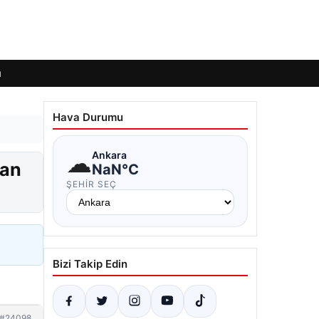
ı
Hava Durumu
☁
Ankara
lan
NaN°C
ŞEHIR SEÇ
Bizi Takip Edin
#24098