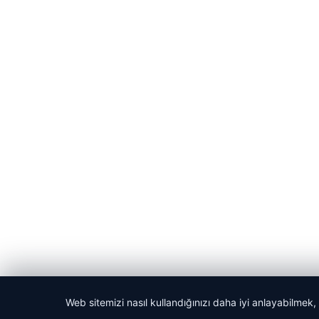
Web sitemizi nasıl kullandığınızı daha iyi anlayabilmek,
© 2026 GündemNET – Güncel Haberler