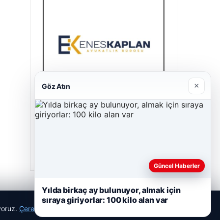
×
Göz Atın
Enes Kaplan Avukatlık Bürosu
28/04/2026
Güncel Haberler
Yılda birkaç ay bulunuyor, almak için
sıraya giriyorlar: 100 kilo alan var
ıyoruz.
Çerez Politikamız
Reddet
Kabul Et