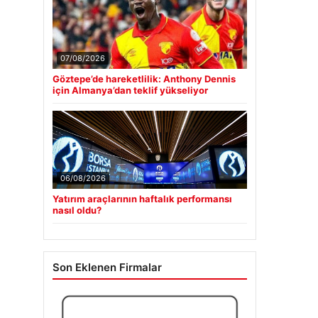
07/08/2026
Göztepe’de hareketlilik: Anthony Dennis
için Almanya’dan teklif yükseliyor
06/08/2026
Yatırım araçlarının haftalık performansı
nasıl oldu?
Son Eklenen Firmalar