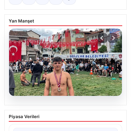
Yan Manşet
02.08.2026
Genç Güreşçi Volkan Bilgin, Dünya
Piyasa Verileri
Üçüncüsü Statüsüne Ulaştı
Türkiye’nin genç güreş sporcusu Volkan Bilgin, 17 yaş