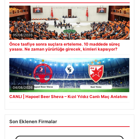
05/08/2026
Önce tasfiye sonra suçlara erteleme. 10 maddede süreç
yasası. Ne zaman yürürlüğe girecek, kimleri kapsıyor?
04/08/2026
CANLI | Hapoel Beer Sheva – Kızıl Yıldız Canlı Maç Anlatımı
Son Eklenen Firmalar