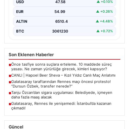
altı kategorisinde düzenlenen Uluslararası Dünya
USD
47.58
▲ +0.10%
Güreş…
EUR
54.99
▲ +0.26%
ALTIN
6510.4
▲ +4.48%
BTC
3061230
▲ +0.72%
Son Eklenen Haberler
Önce tasfiye sonra suçlara erteleme. 10 maddede süreç
■
yasası. Ne zaman yürürlüğe girecek, kimleri kapsıyor?
CANLI | Hapoel Beer Sheva – Kızıl Yıldız Canlı Maç Anlatımı
■
Galatasaray taraftarından Rennes maçı öncesi protesto!
■
“Dursun Özbek, transfer nerede?”
Tanju Özcan’dan sigara uygulaması: Belediyede, içmeyen
■
daha fazla maaş alacak
Galatasaray, Rennes ile yenişemedi: İstanbul’da kazanan
■
çıkmadı!
Güncel