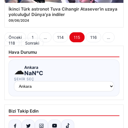
İkinci Türk astronot Tuva Cihangir Atasever’in uzaya
yolculuğu! Dünya’ya indiler
09/06/2024
Yazı
Önceki
1
…
114
115
116
…
118
Sonraki
sayfalaması
Hava Durumu
☁
Ankara
NaN°C
ŞEHIR SEÇ
Bizi Takip Edin