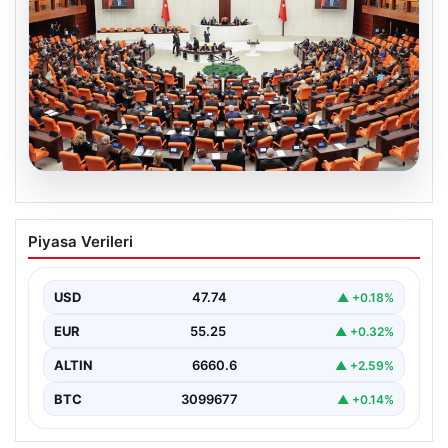
05.08.2026
Önce tasfiye sonra suçlara erteleme. 10
Piyasa Verileri
maddede süreç yasası. Ne zaman
yürürlüğe girecek, kimleri kapsıyor?
USD
47.74
▲ +0.18%
EUR
55.25
▲ +0.32%
ALTIN
6660.6
▲ +2.59%
BTC
3099677
▲ +0.14%