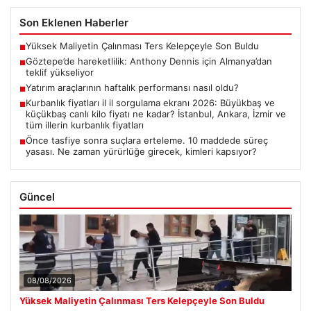
Son Eklenen Haberler
Yüksek Maliyetin Çalınması Ters Kelepçeyle Son Buldu
■
Göztepe’de hareketlilik: Anthony Dennis için Almanya’dan
■
teklif yükseliyor
Yatırım araçlarının haftalık performansı nasıl oldu?
■
Kurbanlık fiyatları il il sorgulama ekranı 2026: Büyükbaş ve
■
küçükbaş canlı kilo fiyatı ne kadar? İstanbul, Ankara, İzmir ve
tüm illerin kurbanlık fiyatları
Önce tasfiye sonra suçlara erteleme. 10 maddede süreç
■
yasası. Ne zaman yürürlüğe girecek, kimleri kapsıyor?
Güncel
08/08/2026
Yüksek Maliyetin Çalınması Ters Kelepçeyle Son Buldu