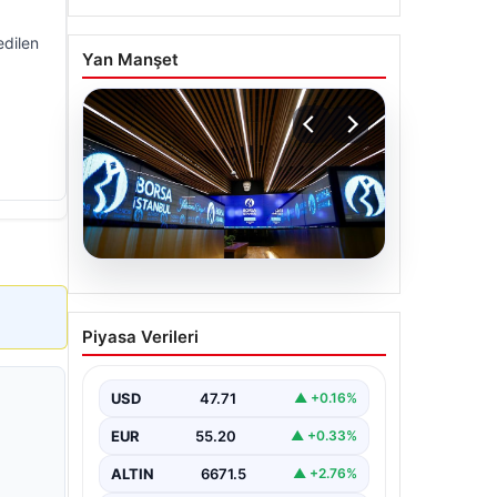
edilen
Yan Manşet
06.08.2026
Yatırım araçlarının haftalık
Piyasa Verileri
performansı nasıl oldu?
USD
47.71
▲ +0.16%
EUR
55.20
▲ +0.33%
ALTIN
6671.5
▲ +2.76%