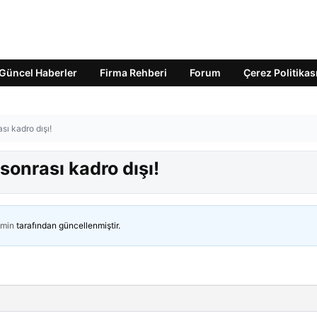
Güncel Haberler
Firma Rehberi
Forum
Çerez Politikas
sı kadro dışı!
sonrası kadro dışı!
min
tarafından güncellenmiştir.