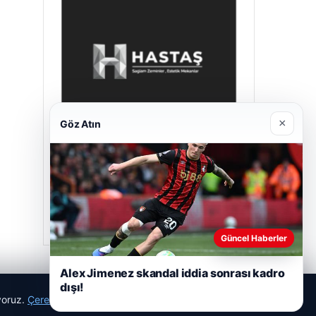
×
Göz Atın
Hastaş Beton
26/05/2026
Güncel Haberler
Alex Jimenez skandal iddia sonrası kadro
dışı!
ıyoruz.
Çerez Politikamız
Reddet
Kabul Et