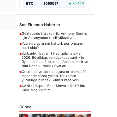
BTC
3095097
▲ +0.40%
Son Eklenen Haberler
Göztepe’de hareketlilik: Anthony Dennis
■
için Almanya’dan teklif yükseliyor
Yatırım araçlarının haftalık performansı
■
nasıl oldu?
Kurbanlık fiyatları il il sorgulama ekranı
■
2026: Büyükbaş ve küçükbaş canlı kilo
fiyatı ne kadar? İstanbul, Ankara, İzmir ve
tüm illerin kurbanlık fiyatları
Önce tasfiye sonra suçlara erteleme. 10
■
maddede süreç yasası. Ne zaman
yürürlüğe girecek, kimleri kapsıyor?
CANLI | Hapoel Beer Sheva – Kızıl Yıldız
■
Canlı Maç Anlatımı
Güncel