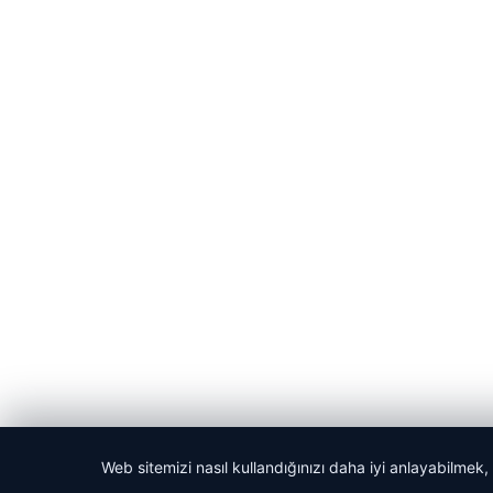
Web sitemizi nasıl kullandığınızı daha iyi anlayabilmek,
© 2026 GündemNET – Güncel Haberler