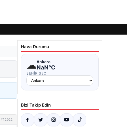
ı
Hava Durumu
☁
Ankara
NaN°C
ŞEHIR SEÇ
Bizi Takip Edin
#12922