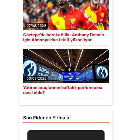
07/08/2026
Göztepe’de hareketlilik: Anthony Dennis
için Almanya’dan teklif yükseliyor
06/08/2026
Yatırım araçlarının haftalık performansı
nasıl oldu?
Son Eklenen Firmalar