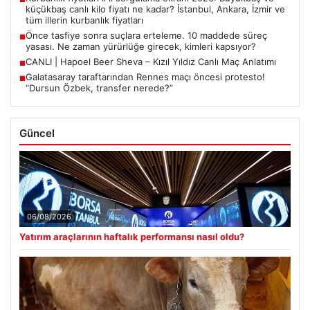
küçükbaş canlı kilo fiyatı ne kadar? İstanbul, Ankara, İzmir ve
tüm illerin kurbanlık fiyatları
Önce tasfiye sonra suçlara erteleme. 10 maddede süreç
■
yasası. Ne zaman yürürlüğe girecek, kimleri kapsıyor?
CANLI | Hapoel Beer Sheva – Kızıl Yıldız Canlı Maç Anlatımı
■
Galatasaray taraftarından Rennes maçı öncesi protesto!
■
“Dursun Özbek, transfer nerede?”
Güncel
06/08/2026
Yatırım araçlarının haftalık performansı nasıl oldu?