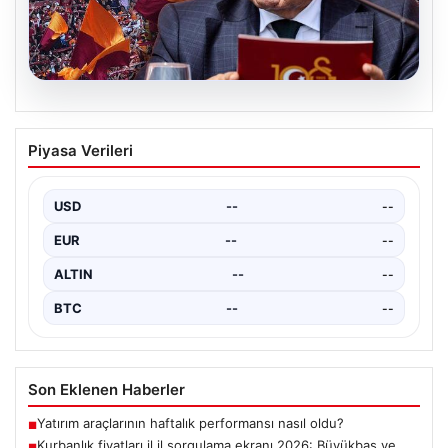
03.08.2026
Galatasaray taraftarından Rennes maçı
Piyasa Verileri
öncesi protesto! “Dursun Özbek,
transfer nerede?”
USD
--
--
{"title": "Galatasaray Taraftarlarından Rennes Maçı
Öncesi Sıkıntılı Protesto! 'Dursun Özbek, Transfer
EUR
--
--
Neredeyse?'", "content": "Galatasaray…
ALTIN
--
--
BTC
--
--
Son Eklenen Haberler
Yatırım araçlarının haftalık performansı nasıl oldu?
■
Kurbanlık fiyatları il il sorgulama ekranı 2026: Büyükbaş ve
■